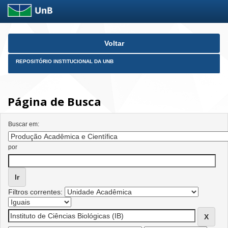
Skip
Voltar
navigation
REPOSITÓRIO INSTITUCIONAL DA UNB
Página de Busca
Buscar em:
por
Filtros correntes: