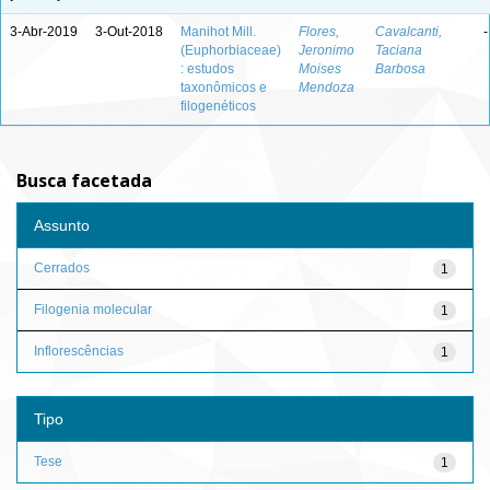
3-Abr-2019
3-Out-2018
Manihot Mill.
Flores,
Cavalcanti,
-
(Euphorbiaceae)
Jeronimo
Taciana
: estudos
Moises
Barbosa
taxonômicos e
Mendoza
filogenéticos
Busca facetada
Assunto
Cerrados
1
Filogenia molecular
1
Inflorescências
1
Tipo
Tese
1