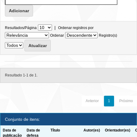
|
Resultados/Página
Ordenar registros por
Ordenar
Registro(s)
Resultado 1-1 de 1.
Anterior
1
Próximo
Conjunto de itens:
Data de
Data de
Título
Autor(es)
Orientador(es)
publicação
defesa