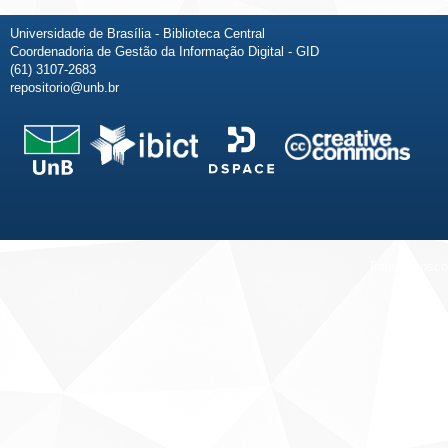
Universidade de Brasília - Biblioteca Central
Coordenadoria de Gestão da Informação Digital - GID
(61) 3107-2683
repositorio@unb.br
Fale conosco
Sobre