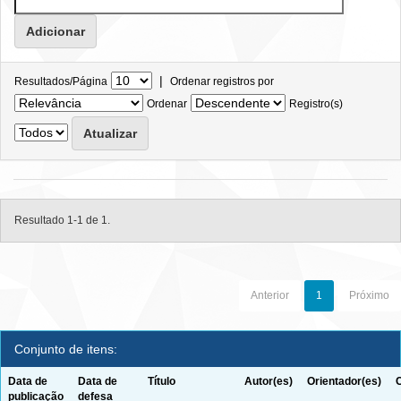
|
Resultados/Página
Ordenar registros por
Ordenar
Registro(s)
Resultado 1-1 de 1.
Anterior
1
Próximo
Conjunto de itens:
Data de
Data de
Título
Autor(es)
Orientador(es)
publicação
defesa