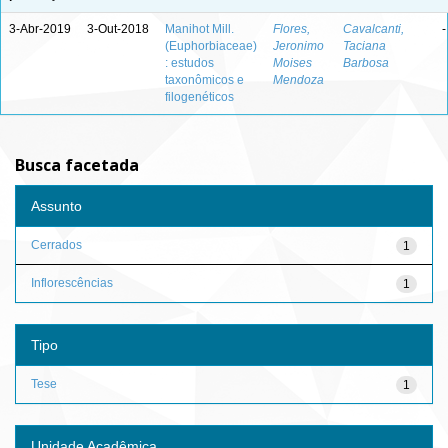
3-Abr-2019
3-Out-2018
Manihot Mill.
Flores,
Cavalcanti,
-
(Euphorbiaceae)
Jeronimo
Taciana
: estudos
Moises
Barbosa
taxonômicos e
Mendoza
filogenéticos
Busca facetada
Assunto
Cerrados
1
Inflorescências
1
Tipo
Tese
1
Unidade Acadêmica