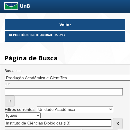
Skip
Voltar
navigation
REPOSITÓRIO INSTITUCIONAL DA UNB
Página de Busca
Buscar em:
por
Filtros correntes: