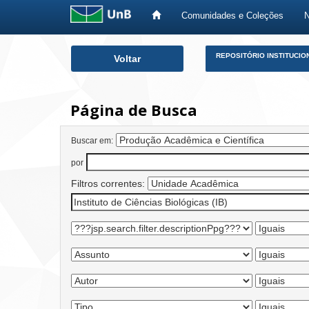
Comunidades e Coleções
Skip
REPOSITÓRIO INSTITUCIO
Voltar
navigation
Página de Busca
Buscar em:
por
Filtros correntes: