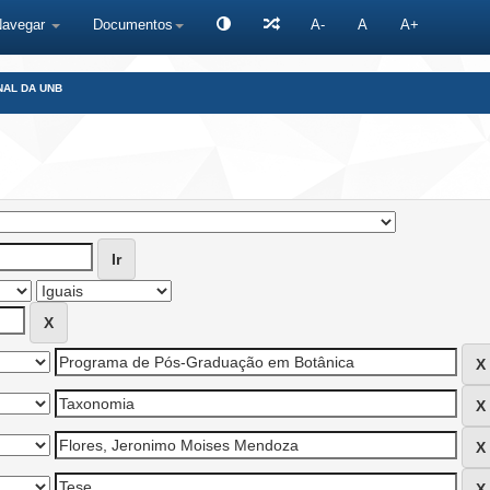
Navegar
Documentos
A-
A
A+
NAL DA UNB