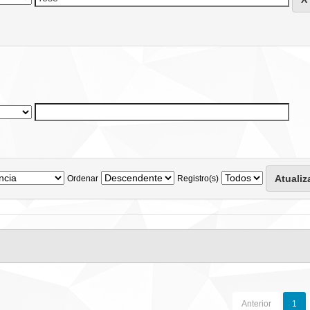
Ordenar
Registro(s)
Anterior
1