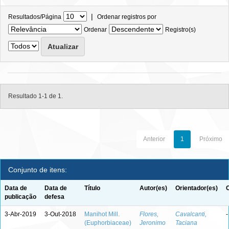
|
Resultados/Página
Ordenar registros por
Ordenar
Registro(s)
Resultado 1-1 de 1.
Anterior
1
Próximo
Conjunto de itens:
Data de
Data de
Título
Autor(es)
Orientador(es)
publicação
defesa
3-Abr-2019
3-Out-2018
Manihot Mill.
Flores,
Cavalcanti,
-
(Euphorbiaceae)
Jeronimo
Taciana