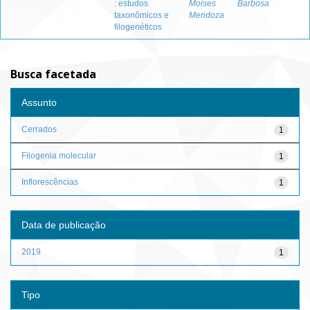
: estudos
Moises
Barbosa
taxonômicos e
Mendoza
filogenéticos
Busca facetada
Assunto
Cerrados
1
Filogenia molecular
1
Inflorescências
1
Data de publicação
2019
1
Tipo