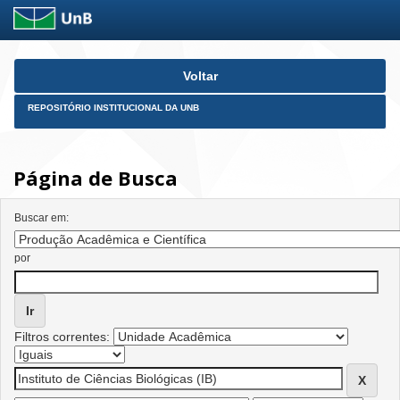
Skip
Voltar
navigation
REPOSITÓRIO INSTITUCIONAL DA UNB
Página de Busca
Buscar em:
por
Filtros correntes: