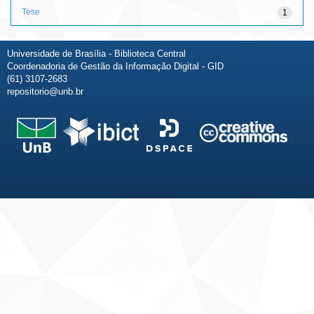
Tese
1
Universidade de Brasília - Biblioteca Central
Coordenadoria de Gestão da Informação Digital - GID
(61) 3107-2683
repositorio@unb.br
Fale conosco
Sobre