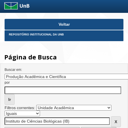
Skip
Voltar
navigation
REPOSITÓRIO INSTITUCIONAL DA UNB
Página de Busca
Buscar em:
por
Filtros correntes: