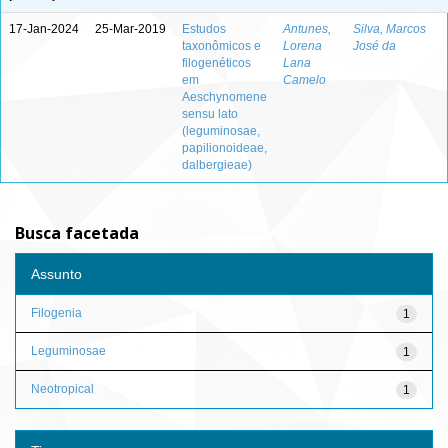
17-Jan-2024
25-Mar-2019
Estudos
Antunes,
Silva, Marcos
taxonômicos e
Lorena
José da
filogenéticos
Lana
em
Camelo
Aeschynomene
sensu lato
(leguminosae,
papilionoideae,
dalbergieae)
Busca facetada
Assunto
Filogenia
1
Leguminosae
1
Neotropical
1