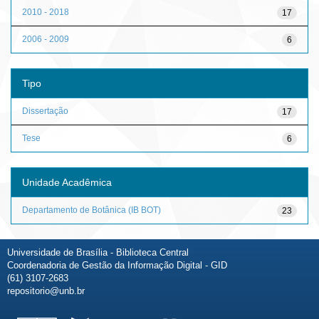
2010 - 2018
17
2006 - 2009
6
Tipo
Dissertação
17
Tese
6
Unidade Acadêmica
Departamento de Botânica (IB BOT)
23
Universidade de Brasília - Biblioteca Central
Coordenadoria de Gestão da Informação Digital - GID
(61) 3107-2683
repositorio@unb.br