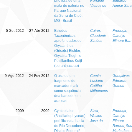
brioflora de uma
Ronaldo
Eduardo
mata de galeria no
Vieiros de
Aguiar Sara
Parque Nacional
da Serra do Cipó,
MG - Brasil
5-Set-2012
27-Abr-2012
Estudos
Caires,
Proença,
Taxonômicos
Claudenir
Carolyn
aprofundados de
Simões
Elinore Bar
Oryctanthus
(Griseb.) Eichler,
Oryctina Tiegh. e
Pusillanthus Kuijt
(Loranthaceae)
9-Ago-2012
24-Fev-2012
O uso de um
Cemin,
Gonçalves,
fragmento do
Luciano
Eduardo
marcador matk
Coêlho
Gomes
como sequência
Milhomens
dna barcode em
araceae
2009
2009
Cymbellales
Silva,
Proença,
(Bacillariophyceae)
Weliton
Carolyn
perifíticas da bacia
José da
Elinore
do Rio Descoberto,
Barnes
;
Sou
Distrito Federal/
Maria das