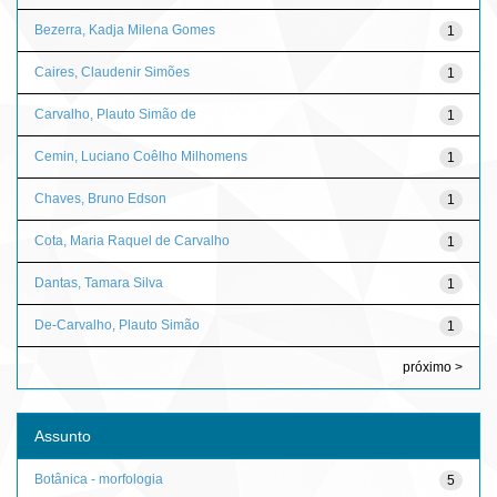
Bezerra, Kadja Milena Gomes
1
Caires, Claudenir Simões
1
Carvalho, Plauto Simão de
1
Cemin, Luciano Coêlho Milhomens
1
Chaves, Bruno Edson
1
Cota, Maria Raquel de Carvalho
1
Dantas, Tamara Silva
1
De-Carvalho, Plauto Simão
1
próximo >
Assunto
Botânica - morfologia
5