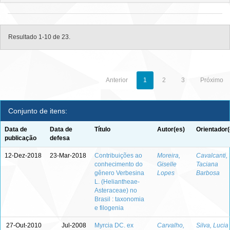
Resultado 1-10 de 23.
Anterior
1
2
3
Próximo
Conjunto de itens:
Data de
Data de
Título
Autor(es)
Orientador(
publicação
defesa
12-Dez-2018
23-Mar-2018
Contribuições ao
Moreira,
Cavalcanti,
conhecimento do
Giselle
Taciana
gênero Verbesina
Lopes
Barbosa
L. (Heliantheae-
Asteraceae) no
Brasil : taxonomia
e filogenia
27-Out-2010
Jul-2008
Myrcia DC. ex
Carvalho,
Silva, Lucia