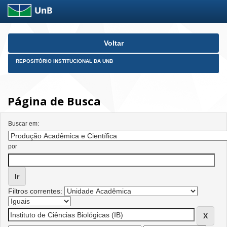
Skip
Voltar
navigation
REPOSITÓRIO INSTITUCIONAL DA UNB
Página de Busca
Buscar em:
por
Filtros correntes: