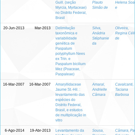
Guill. (seção
Plauto
Helena Soa
Myrcia, Myrtaceae)
Simão de
e
no Distrito Federal,
Brasil
20-Jun-2013
Mar-2013
Delimitação
Silva,
Oliveira,
taxonômica e
Anádria
Regina Céli
variabilidade
Stéphanie
de
genética de
da
Paspalum
polyphyllum Nees
ex Trin. e
Paspalum bicilium
Mez (Poaceae,
Paspaleae)
16-Mar-2007
16-Mar-2007
Amaryllidaceae
Amaral,
Cavalcanti,
Jaume St.-Hil. :
Andrielle
Taciana
levantamento das
Câmara
Barbosa
espécies do
Distrito Federal,
Brasil, e estudos
de multiplicação in
vitro
6-Ago-2014
19-Abr-2013
Levantamento da
Sousa,
Câmara, Pa