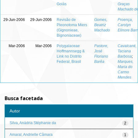
Goiás
Graças
Machado d
29-Jun-2006
29-Jun-2006
Revisão de
Gomes,
Proença,
Pleonotoma Miers
Beatriz
Carolyn
(Gignonieae,
Machado
Elinore Bar
Bignoniaceae)
Mar-2006
Mar-2006
Polygalaceae
Pastore,
Cavalcanti,
Hoffmannsegg &
José
Taciana
Link no Distrito
Floriano
Barbosa
;
Federal, Brasil
Barêa
Marques,
Maria do
Carmo
Mendes
Busca facetada
Autor
Silva, Anádria Stéphanie da
2
Amaral, Andrielle Câmara
1