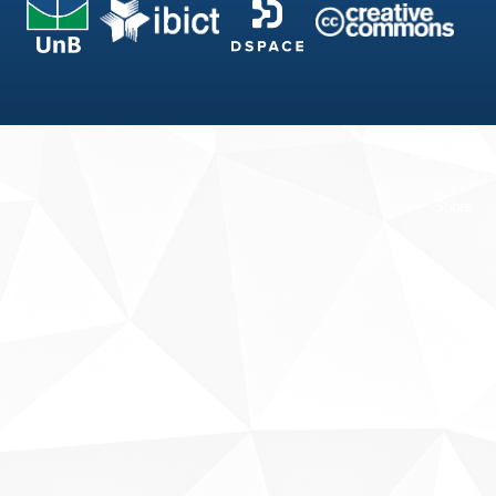
Fale conosco
Sobre