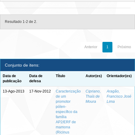
Resultado 1-2 de 2.
Anterior
1
Próximo
Conjunto de itens:
Data de
Data de
Título
Autor(es)
Orientador(es)
publicação
defesa
13-Ago-2013
17-Nov-2012
Caracterização
Cipriano,
Aragão,
de um
Thaís de
Francisco José
promotor
Moura
Lima
pólen-
específico da
família
AP2/ERF de
mamona
(Ricinus