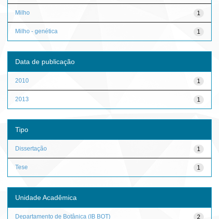
Milho
1
Milho - genética
1
Data de publicação
2010
1
2013
1
Tipo
Dissertação
1
Tese
1
Unidade Acadêmica
Departamento de Botânica (IB BOT)
2