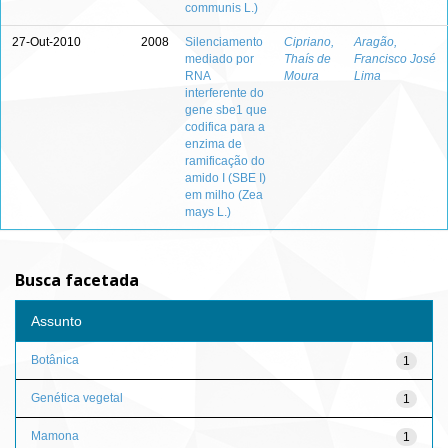
communis L.)
27-Out-2010
2008
Silenciamento
Cipriano,
Aragão,
mediado por
Thaís de
Francisco José
RNA
Moura
Lima
interferente do
gene sbe1 que
codifica para a
enzima de
ramificação do
amido I (SBE I)
em milho (Zea
mays L.)
Busca facetada
Assunto
Botânica
1
Genética vegetal
1
Mamona
1