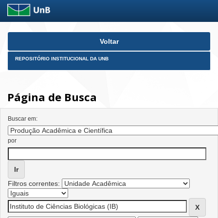
Skip
Voltar
navigation
REPOSITÓRIO INSTITUCIONAL DA UNB
Página de Busca
Buscar em:
por
Filtros correntes: