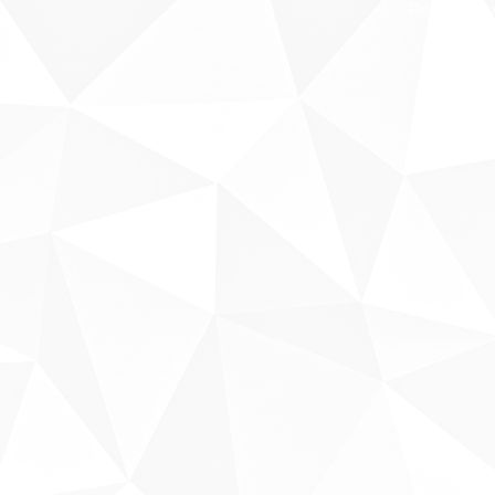
Fale conosco
Sobre