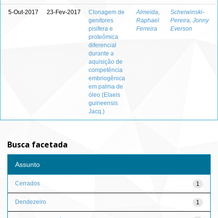
5-Out-2017
23-Fev-2017
Clonagem de
Almeida,
Scherwinski-
genitores
Raphael
Pereira, Jonny
pisifera e
Ferreira
Everson
proteômica
diferencial
durante a
aquisição de
competência
embriogênica
em palma de
óleo (Elaeis
guineensis
Jacq.)
Busca facetada
Assunto
Cerrados
1
Dendezeiro
1