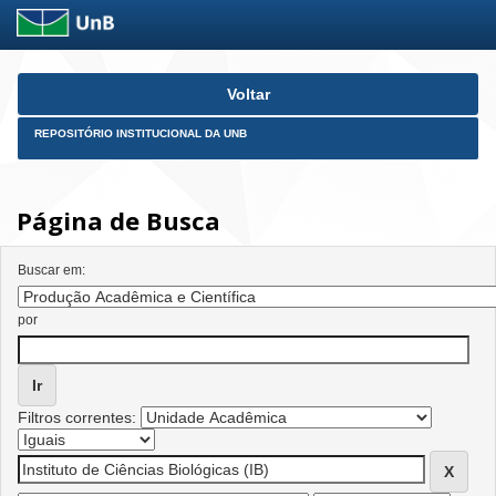
Skip
Voltar
navigation
REPOSITÓRIO INSTITUCIONAL DA UNB
Página de Busca
Buscar em:
por
Filtros correntes: