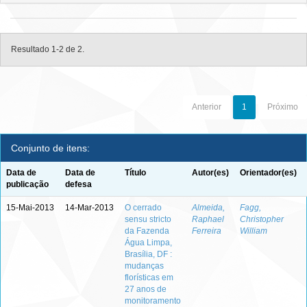
Resultado 1-2 de 2.
Anterior
1
Próximo
Conjunto de itens:
Data de
Data de
Título
Autor(es)
Orientador(es)
publicação
defesa
15-Mai-2013
14-Mar-2013
O cerrado
Almeida,
Fagg,
sensu stricto
Raphael
Christopher
da Fazenda
Ferreira
William
Água Limpa,
Brasília, DF :
mudanças
florísticas em
27 anos de
monitoramento