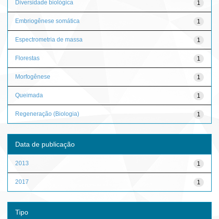
Diversidade biológica
1
Embriogênese somática
1
Espectrometria de massa
1
Florestas
1
Morfogênese
1
Queimada
1
Regeneração (Biologia)
1
Data de publicação
2013
1
2017
1
Tipo