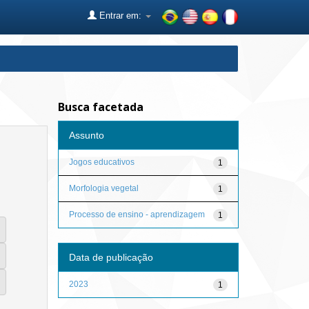
Entrar em:
Busca facetada
Assunto
Jogos educativos
1
Morfologia vegetal
1
Processo de ensino - aprendizagem
1
Data de publicação
2023
1