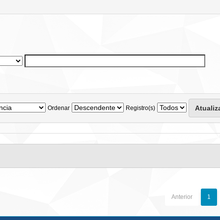
Ordenar
Registro(s)
Anterior
1