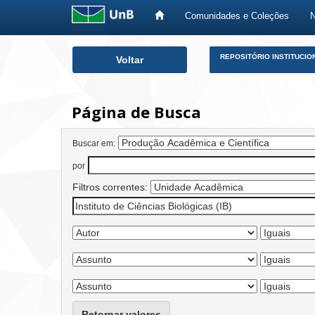
Comunidades e Coleções
Skip
REPOSITÓRIO INSTITUCIO
Voltar
navigation
Página de Busca
Buscar em:
por
Filtros correntes:
Retornar valores