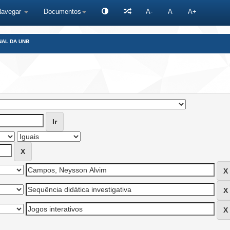
Navegar
Documentos
A-
A
A+
NAL DA UNB