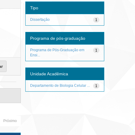
Tipo
Dissertação
1
Programa de pós-graduação
Programa de Pós-Graduação em
1
Ensi...
Unidade Acadêmica
Departamento de Biologia Celular ...
1
Próximo