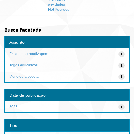
atividades
Hot Potatoes
Busca facetada
Assunto
Ensino e aprendizagem
1
Jogos educativos
1
Morfologia vegetal
1
Data de publicação
2023
1
Tipo