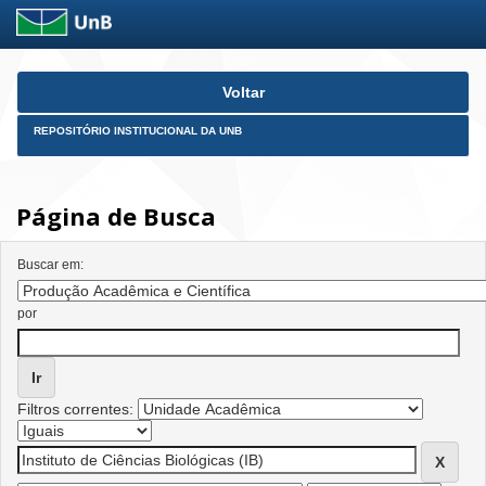
Skip
Voltar
navigation
REPOSITÓRIO INSTITUCIONAL DA UNB
Página de Busca
Buscar em:
por
Filtros correntes: