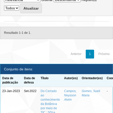
Ordenar
Registro(s)
Resultado 1-1 de 1.
Anterior
1
Próximo
Conjunto de itens:
Data de
Data de
Título
Autor(es)
Orientador(es)
Coor
publicação
defesa
23-Jan-2023
Set-2022
Do Cerrado
Campos,
Gomes, Sueli
-
ao
Neysson
Maria
conhecimento
Alvim
da Botânica
por meio de
TIC : SDI e