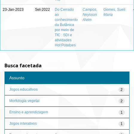
23-Jan-2023
Set-2022
Do Cerrado
Campos,
Gomes, Sueli
ao
Neysson
Maria
conhecimento
Alvim
da Botânica
por meio de
TIC : SDI e
atividades
Hot Potatoes
Busca facetada
Assunto
Jogos educativos
2
Morfologia vegetal
2
Ensino e aprendizagem
1
Jogos interativos
1