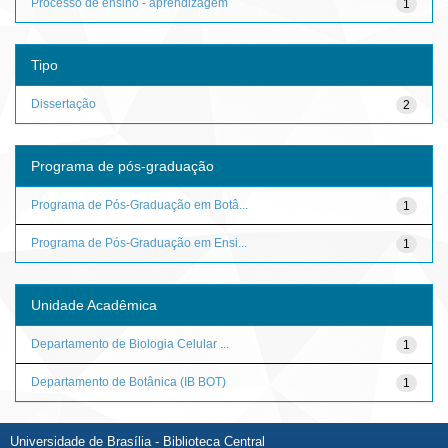
Processo de ensino - aprendizagem
1
Tipo
Dissertação
2
Programa de pós-graduação
Programa de Pós-Graduação em Botâ...
1
Programa de Pós-Graduação em Ensi...
1
Unidade Acadêmica
Departamento de Biologia Celular ...
1
Departamento de Botânica (IB BOT)
1
Universidade de Brasília - Biblioteca Central