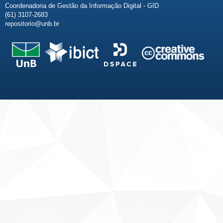
Coordenadoria de Gestão da Informação Digital - GID
(61) 3107-2683
repositorio@unb.br
Fale conosco
Sobre