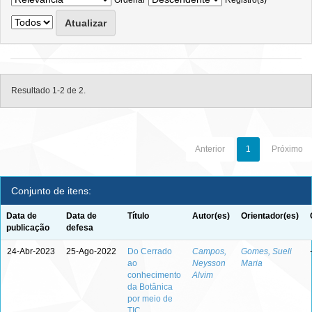
Ordenar
Registro(s)
Resultado 1-2 de 2.
Anterior
1
Próximo
Conjunto de itens:
Data de
Data de
Título
Autor(es)
Orientador(es)
publicação
defesa
24-Abr-2023
25-Ago-2022
Do Cerrado
Campos,
Gomes, Sueli
ao
Neysson
Maria
conhecimento
Alvim
da Botânica
por meio de
TIC