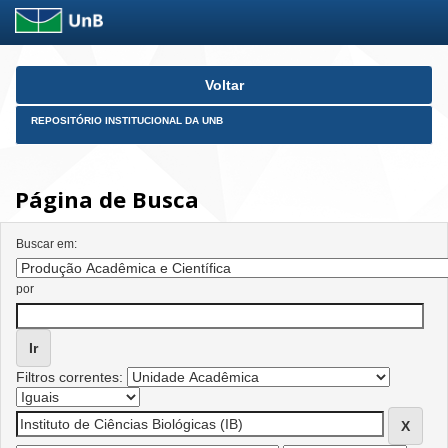
Skip
Voltar
navigation
REPOSITÓRIO INSTITUCIONAL DA UNB
Página de Busca
Buscar em:
por
Filtros correntes: