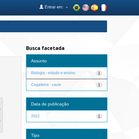
Entrar em:
Busca facetada
Assunto
Biologia - estudo e ensino
1
Cagaiteira - caule
1
Data de publicação
2022
1
Tipo