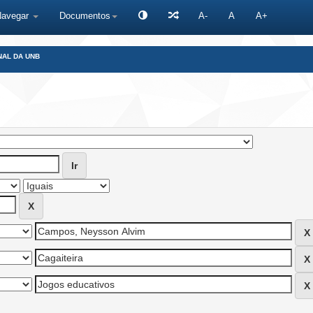
Navegar
Documentos
A-
A
A+
NAL DA UNB