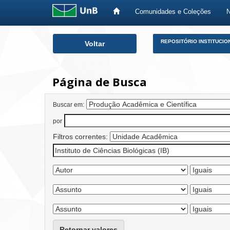
Comunidades e Coleções
Skip
REPOSITÓRIO INSTITUCIO
Voltar
navigation
Página de Busca
Buscar em:
por
Filtros correntes:
Retornar valores