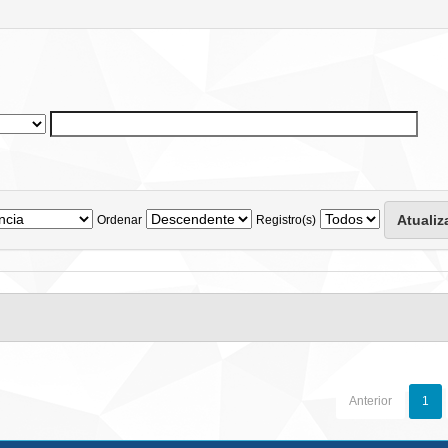
Ordenar
Registro(s)
Anterior
1