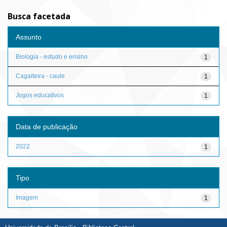
Busca facetada
Assunto
Biologia - estudo e ensino
1
Cagaiteira - caule
1
Jogos educativos
1
Data de publicação
2022
1
Tipo
Imagem
1