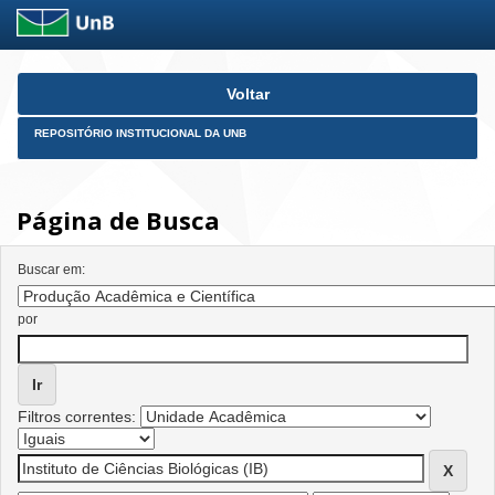
Skip
Voltar
navigation
REPOSITÓRIO INSTITUCIONAL DA UNB
Página de Busca
Buscar em:
por
Filtros correntes: