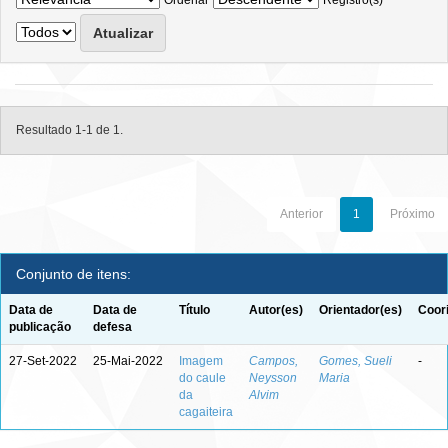
Ordenar
Registro(s)
Resultado 1-1 de 1.
Anterior
1
Próximo
Conjunto de itens:
Data de
Data de
Título
Autor(es)
Orientador(es)
Coor
publicação
defesa
27-Set-2022
25-Mai-2022
Imagem
Campos,
Gomes, Sueli
-
do caule
Neysson
Maria
da
Alvim
cagaiteira