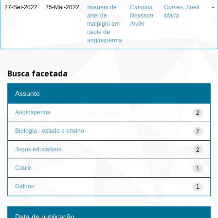
27-Set-2022
25-Mai-2022
Imagem de
Campos,
Gomes, Sueli
-
anel de
Neysson
Maria
malpighi em
Alvim
caule de
angiosperma
Busca facetada
Assunto
Angiosperma
2
Biologia - estudo e ensino
2
Jogos educativos
2
Caule
1
Galhos
1
Data de publicação