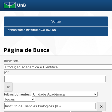
Skip
Voltar
navigation
REPOSITÓRIO INSTITUCIONAL DA UNB
Página de Busca
Buscar em:
por
Filtros correntes: