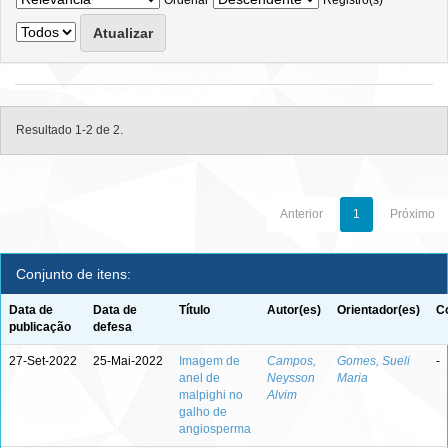
Ordenar
Registro(s)
Resultado 1-2 de 2.
Anterior
1
Próximo
Conjunto de itens:
Data de
Data de
Título
Autor(es)
Orientador(es)
C
publicação
defesa
27-Set-2022
25-Mai-2022
Imagem de
Campos,
Gomes, Sueli
-
anel de
Neysson
Maria
malpighi no
Alvim
galho de
angiosperma