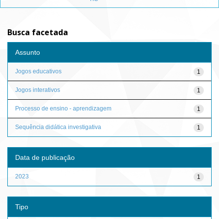
Busca facetada
Assunto
Jogos educativos
1
Jogos interativos
1
Processo de ensino - aprendizagem
1
Sequência didática investigativa
1
Data de publicação
2023
1
Tipo