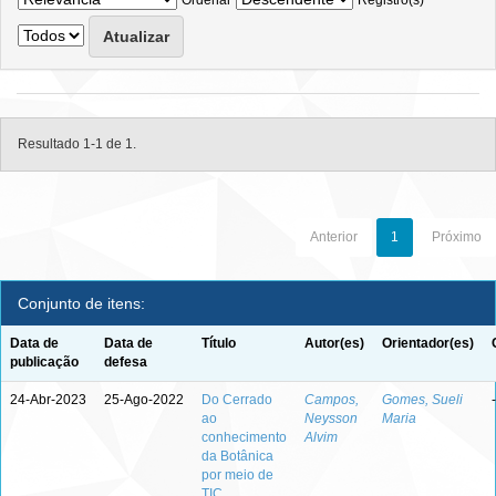
Ordenar
Registro(s)
Resultado 1-1 de 1.
Anterior
1
Próximo
Conjunto de itens:
Data de
Data de
Título
Autor(es)
Orientador(es)
publicação
defesa
24-Abr-2023
25-Ago-2022
Do Cerrado
Campos,
Gomes, Sueli
-
ao
Neysson
Maria
conhecimento
Alvim
da Botânica
por meio de
TIC