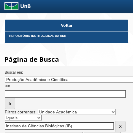
Skip
Voltar
navigation
REPOSITÓRIO INSTITUCIONAL DA UNB
Página de Busca
Buscar em:
por
Filtros correntes: