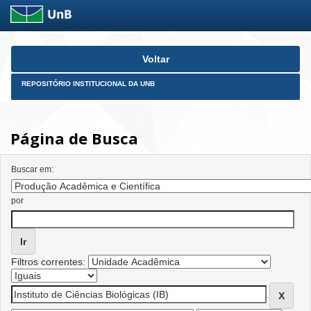
Skip
Voltar
navigation
REPOSITÓRIO INSTITUCIONAL DA UNB
Página de Busca
Buscar em:
por
Filtros correntes: