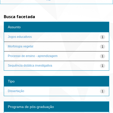
Busca facetada
Assunto
Jogos educativos
1
Morfologia vegetal
1
Processo de ensino - aprendizagem
1
Sequência didática investigativa
1
Tipo
Dissertação
1
Programa de pós-graduação