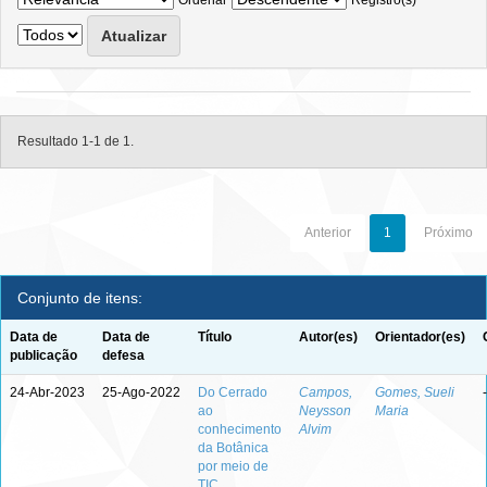
Ordenar
Registro(s)
Resultado 1-1 de 1.
Anterior
1
Próximo
Conjunto de itens:
Data de
Data de
Título
Autor(es)
Orientador(es)
publicação
defesa
24-Abr-2023
25-Ago-2022
Do Cerrado
Campos,
Gomes, Sueli
-
ao
Neysson
Maria
conhecimento
Alvim
da Botânica
por meio de
TIC