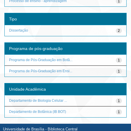
Processo de ensino - aprendizagem
1
Tipo
Dissertação
2
Programa de pós-graduação
Programa de Pós-Graduação em Botâ...
1
Programa de Pós-Graduação em Ensi...
1
Unidade Acadêmica
Departamento de Biologia Celular ...
1
Departamento de Botânica (IB BOT)
1
Universidade de Brasília - Biblioteca Central