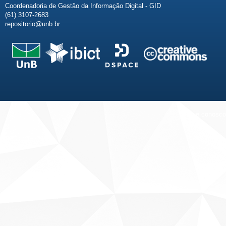
Coordenadoria de Gestão da Informação Digital - GID
(61) 3107-2683
repositorio@unb.br
Fale conosco
Sobre