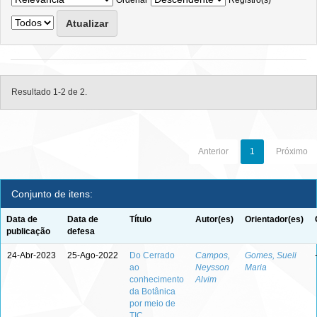
Ordenar
Registro(s)
Resultado 1-2 de 2.
Anterior
1
Próximo
Conjunto de itens:
Data de
Data de
Título
Autor(es)
Orientador(es)
publicação
defesa
24-Abr-2023
25-Ago-2022
Do Cerrado
Campos,
Gomes, Sueli
ao
Neysson
Maria
conhecimento
Alvim
da Botânica
por meio de
TIC