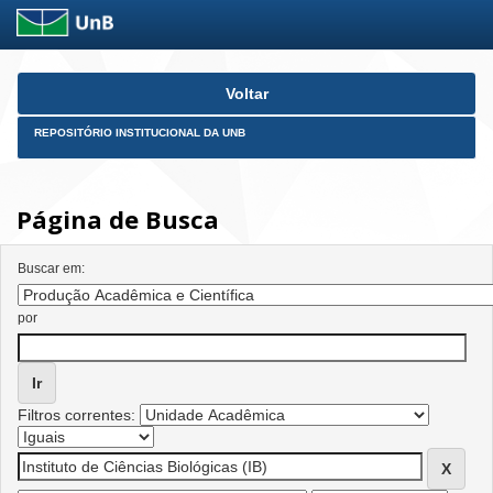
Skip
Voltar
navigation
REPOSITÓRIO INSTITUCIONAL DA UNB
Página de Busca
Buscar em:
por
Filtros correntes: