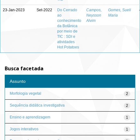
23-Jan-2023
Set-2022
Do Cerrado
Campos,
Gomes, Sueli
ao
Neysson
Maria
conhecimento
Alvim
da Botânica
por meio de
TIC : SDI e
atividades
Hot Potatoes
Busca facetada
Assunto
Morfologia vegetal
2
Sequência didática investigativa
2
Ensino e aprendizagem
1
Jogos interativos
1