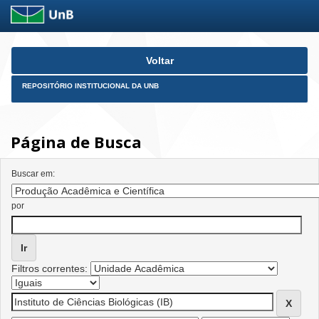
Skip
Voltar
navigation
REPOSITÓRIO INSTITUCIONAL DA UNB
Página de Busca
Buscar em:
por
Filtros correntes: