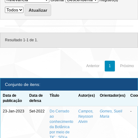
Ordenar
Registro(s)
Resultado 1-1 de 1.
Anterior
1
Próximo
Conjunto de itens:
Data de
Data de
Título
Autor(es)
Orientador(es)
Coor
publicação
defesa
23-Jan-2023
Set-2022
Do Cerrado
Campos,
Gomes, Sueli
-
ao
Neysson
Maria
conhecimento
Alvim
da Botânica
por meio de
TIC : SDI e