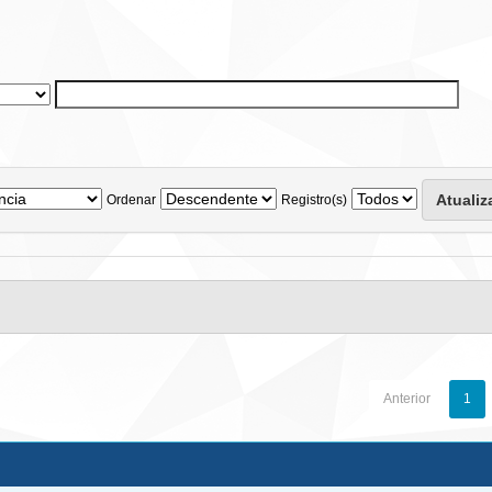
Ordenar
Registro(s)
Anterior
1