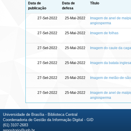
Data de
Data de
Título
publicação
defesa
27-Set-2022
25-Mai-2022
Imagem de anel de malpi
angiosperma
27-Set-2022
25-Mai-2022
Imagem de folhas
27-Set-2022
25-Mai-2022
Imagem do caule da cagai
27-Set-2022
25-Mai-2022
Imagem da batata ingles
27-Set-2022
25-Mai-2022
Imagem de melão-de-são
27-Set-2022
25-Mai-2022
Imagem de anel de malpi
angiosperma
Universidade de Brasília - Biblioteca Central
Coordenadoria de Gestão da Informação Digital - GID
(61) 3107-2683
repositorio@unb.br