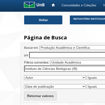
Comunidades e Coleções
Skip
REPOSITÓRIO INSTITUCIO
Voltar
navigation
Página de Busca
Buscar em:
por
Filtros correntes:
Retornar valores