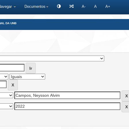
Navegar
Documentos
A-
A
A+
NAL DA UNB