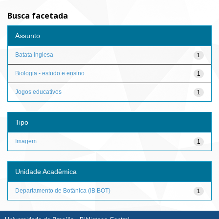
Busca facetada
Assunto
Batata inglesa
1
Biologia - estudo e ensino
1
Jogos educativos
1
Tipo
Imagem
1
Unidade Acadêmica
Departamento de Botânica (IB BOT)
1