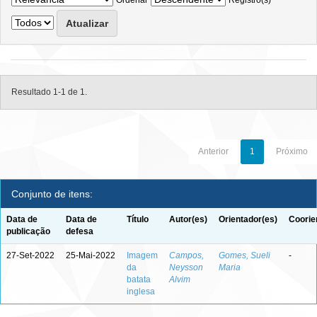
Ordenar
Registro(s)
Resultado 1-1 de 1.
Anterior
1
Próximo
Conjunto de itens:
Data de
Data de
Título
Autor(es)
Orientador(es)
Coorie
publicação
defesa
27-Set-2022
25-Mai-2022
Imagem
Campos,
Gomes, Sueli
-
da
Neysson
Maria
batata
Alvim
inglesa