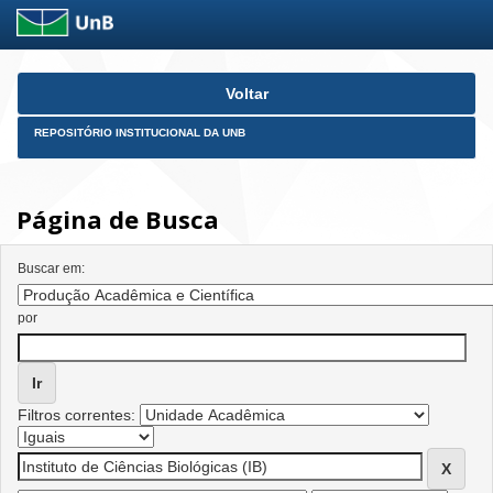
Skip
Voltar
navigation
REPOSITÓRIO INSTITUCIONAL DA UNB
Página de Busca
Buscar em:
por
Filtros correntes: