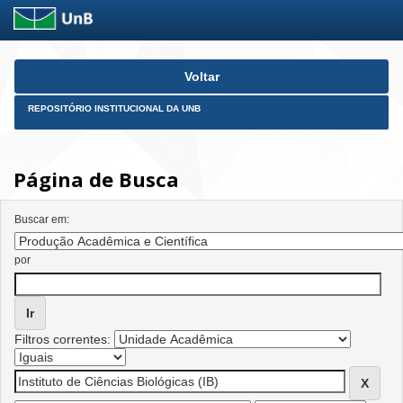
Skip
Voltar
navigation
REPOSITÓRIO INSTITUCIONAL DA UNB
Página de Busca
Buscar em:
por
Filtros correntes: