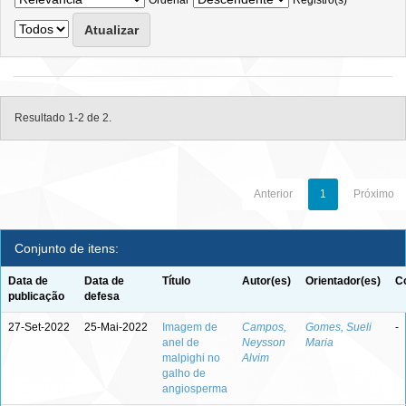
Ordenar
Registro(s)
Resultado 1-2 de 2.
Anterior
1
Próximo
Conjunto de itens:
Data de
Data de
Título
Autor(es)
Orientador(es)
C
publicação
defesa
27-Set-2022
25-Mai-2022
Imagem de
Campos,
Gomes, Sueli
-
anel de
Neysson
Maria
malpighi no
Alvim
galho de
angiosperma