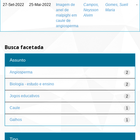
27-Set-2022
25-Mai-2022
Imagem de
Campos,
Gomes, Sueli
-
anel de
Neysson
Maria
malpighi em
Alvim
caule de
angiosperma
Busca facetada
Assunto
Angiosperma
2
Biologia - estudo e ensino
2
Jogos educativos
2
Caule
1
Galhos
1
Tipo