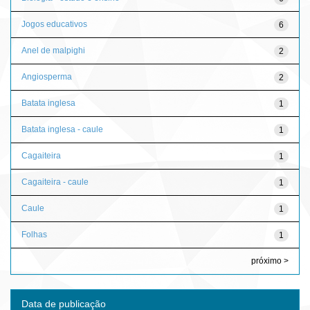
Jogos educativos
6
Anel de malpighi
2
Angiosperma
2
Batata inglesa
1
Batata inglesa - caule
1
Cagaiteira
1
Cagaiteira - caule
1
Caule
1
Folhas
1
próximo >
Data de publicação