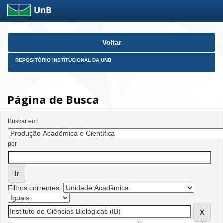
Skip
Voltar
navigation
REPOSITÓRIO INSTITUCIONAL DA UNB
Página de Busca
Buscar em:
por
Filtros correntes: