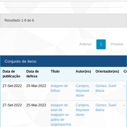
Resultado 1-6 de 6.
Anterior
1
Próximo
Conjunto de itens:
Data de
Data de
Título
Autor(es)
Orientador(es)
C
publicação
defesa
27-Set-2022
25-Mai-2022
Imagem de
Campos,
Gomes, Sueli
-
folhas
Neysson
Maria
Alvim
27-Set-2022
25-Mai-2022
Imagem de
Campos,
Gomes, Sueli
-
anel de
Neysson
Maria
malpighi no
Alvim
galho de
angiosperma