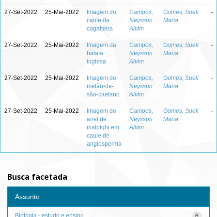
27-Set-2022
25-Mai-2022
Imagem do
Campos,
Gomes, Sueli
-
caule da
Neysson
Maria
cagaiteira
Alvim
27-Set-2022
25-Mai-2022
Imagem da
Campos,
Gomes, Sueli
-
batata
Neysson
Maria
inglesa
Alvim
27-Set-2022
25-Mai-2022
Imagem de
Campos,
Gomes, Sueli
-
melão-de-
Neysson
Maria
são-caetano
Alvim
27-Set-2022
25-Mai-2022
Imagem de
Campos,
Gomes, Sueli
-
anel de
Neysson
Maria
malpighi em
Alvim
caule de
angiosperma
Busca facetada
Assunto
Biologia - estudo e ensino
6