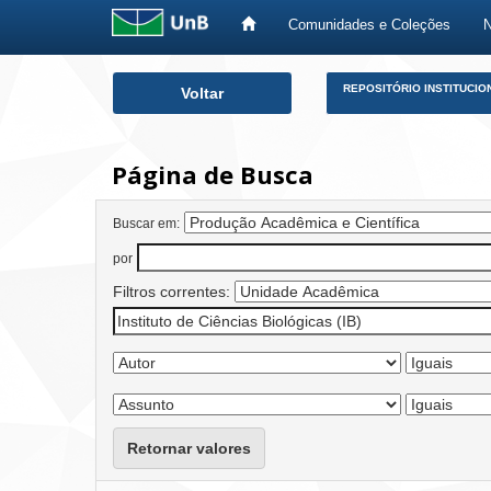
Comunidades e Coleções
Skip
REPOSITÓRIO INSTITUCIO
Voltar
navigation
Página de Busca
Buscar em:
por
Filtros correntes:
Retornar valores