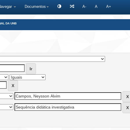
Navegar
Documentos
A-
A
A+
NAL DA UNB