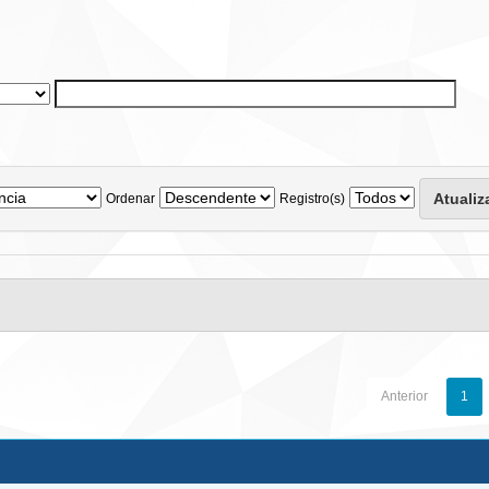
Ordenar
Registro(s)
Anterior
1