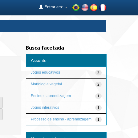
Entrar em:
Busca facetada
Assunto
Jogos educativos
2
Morfologia vegetal
2
Ensino e aprendizagem
1
Jogos interativos
1
Processo de ensino - aprendizagem
1