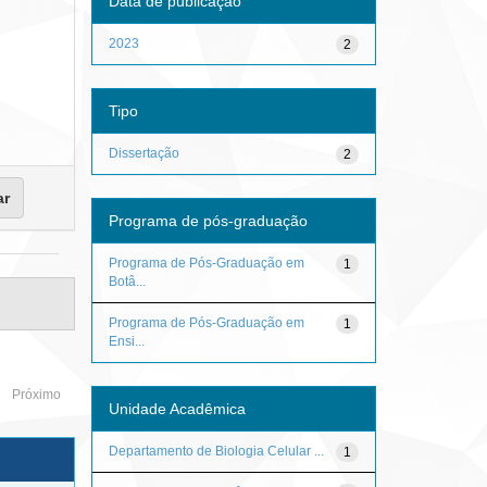
Data de publicação
2023
2
Tipo
Dissertação
2
Programa de pós-graduação
Programa de Pós-Graduação em
1
Botâ...
Programa de Pós-Graduação em
1
Ensi...
Próximo
Unidade Acadêmica
Departamento de Biologia Celular ...
1