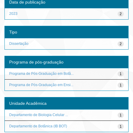
Data de publicação
2023
2
Tipo
Dissertação
2
Programa de pós-graduação
Programa de Pós-Graduação em Botâ...
1
Programa de Pós-Graduação em Ensi...
1
Unidade Acadêmica
Departamento de Biologia Celular ...
1
Departamento de Botânica (IB BOT)
1