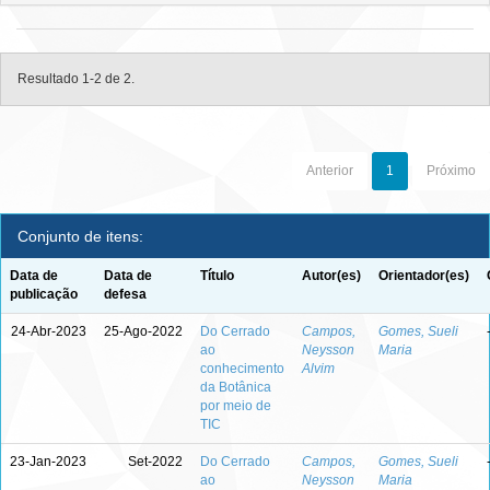
Resultado 1-2 de 2.
Anterior
1
Próximo
Conjunto de itens:
Data de
Data de
Título
Autor(es)
Orientador(es)
publicação
defesa
24-Abr-2023
25-Ago-2022
Do Cerrado
Campos,
Gomes, Sueli
ao
Neysson
Maria
conhecimento
Alvim
da Botânica
por meio de
TIC
23-Jan-2023
Set-2022
Do Cerrado
Campos,
Gomes, Sueli
ao
Neysson
Maria