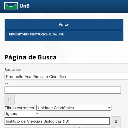
Skip
Voltar
navigation
REPOSITÓRIO INSTITUCIONAL DA UNB
Página de Busca
Buscar em:
por
Filtros correntes: