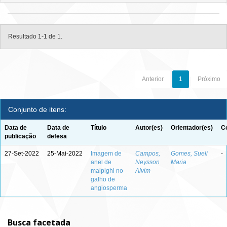
Resultado 1-1 de 1.
Anterior
1
Próximo
Conjunto de itens:
Data de
Data de
Título
Autor(es)
Orientador(es)
C
publicação
defesa
27-Set-2022
25-Mai-2022
Imagem de
Campos,
Gomes, Sueli
-
anel de
Neysson
Maria
malpighi no
Alvim
galho de
angiosperma
Busca facetada