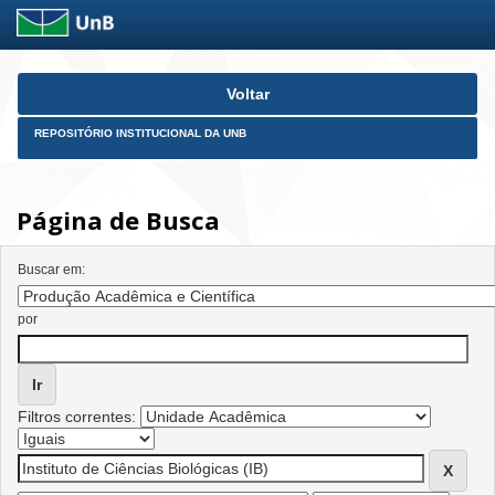
Skip
Voltar
navigation
REPOSITÓRIO INSTITUCIONAL DA UNB
Página de Busca
Buscar em:
por
Filtros correntes: