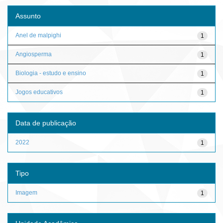
Assunto
Anel de malpighi
1
Angiosperma
1
Biologia - estudo e ensino
1
Jogos educativos
1
Data de publicação
2022
1
Tipo
Imagem
1