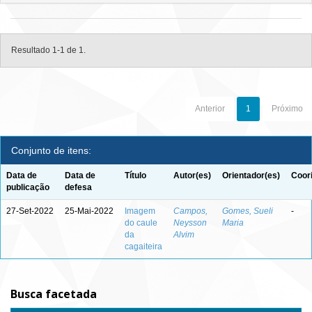
Resultado 1-1 de 1.
Anterior
1
Próximo
Conjunto de itens:
Data de
Data de
Título
Autor(es)
Orientador(es)
Coor
publicação
defesa
27-Set-2022
25-Mai-2022
Imagem
Campos,
Gomes, Sueli
-
do caule
Neysson
Maria
da
Alvim
cagaiteira
Busca facetada