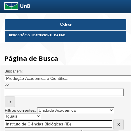
Skip
Voltar
navigation
REPOSITÓRIO INSTITUCIONAL DA UNB
Página de Busca
Buscar em:
por
Filtros correntes: