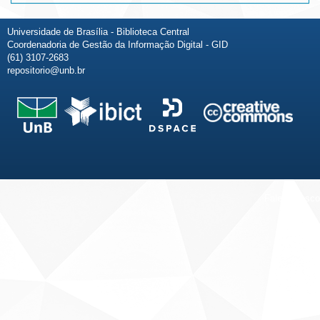
Universidade de Brasília - Biblioteca Central
Coordenadoria de Gestão da Informação Digital - GID
(61) 3107-2683
repositorio@unb.br
Fale conosco
Sobre