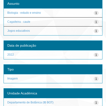
Assunto
Biologia - estudo e ensino
1
Cagaiteira - caule
1
Jogos educativos
1
Data de publicação
2022
1
Tipo
Imagem
1
Unidade Acadêmica
Departamento de Botânica (IB BOT)
1