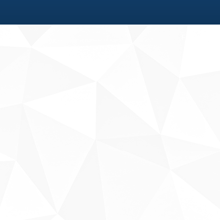
Fale conosco
Sobre