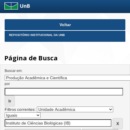
Skip
Voltar
navigation
REPOSITÓRIO INSTITUCIONAL DA UNB
Página de Busca
Buscar em:
por
Filtros correntes: