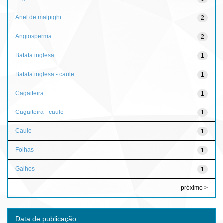
Anel de malpighi
2
Angiosperma
2
Batata inglesa
1
Batata inglesa - caule
1
Cagaiteira
1
Cagaiteira - caule
1
Caule
1
Folhas
1
Galhos
1
próximo >
Data de publicação