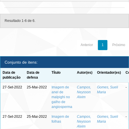
Resultado 1-6 de 6.
Anterior
1
Próximo
Conjunto de itens:
Data de
Data de
Título
Autor(es)
Orientador(es)
C
publicação
defesa
27-Set-2022
25-Mai-2022
Imagem de
Campos,
Gomes, Sueli
-
anel de
Neysson
Maria
malpighi no
Alvim
galho de
angiosperma
27-Set-2022
25-Mai-2022
Imagem de
Campos,
Gomes, Sueli
-
folhas
Neysson
Maria
Alvim