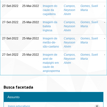
27-Set-2022
25-Mai-2022
Imagem do
Campos,
Gomes, Sueli
-
caule da
Neysson
Maria
cagaiteira
Alvim
27-Set-2022
25-Mai-2022
Imagem da
Campos,
Gomes, Sueli
-
batata
Neysson
Maria
inglesa
Alvim
27-Set-2022
25-Mai-2022
Imagem de
Campos,
Gomes, Sueli
-
melão-de-
Neysson
Maria
são-caetano
Alvim
27-Set-2022
25-Mai-2022
Imagem de
Campos,
Gomes, Sueli
-
anel de
Neysson
Maria
malpighi em
Alvim
caule de
angiosperma
Busca facetada
Assunto
Jogos educativos
6