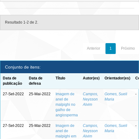
Resultado 1-2 de 2.
Anterior
1
Próximo
Conjunto de itens:
Data de
Data de
Título
Autor(es)
Orientador(es)
C
publicação
defesa
27-Set-2022
25-Mai-2022
Imagem de
Campos,
Gomes, Sueli
-
anel de
Neysson
Maria
malpighi no
Alvim
galho de
angiosperma
27-Set-2022
25-Mai-2022
Imagem de
Campos,
Gomes, Sueli
-
anel de
Neysson
Maria
malpighi em
Alvim