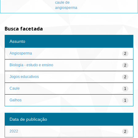
caule de
angiosperma
Busca facetada
Assunto
Angiosperma
2
Biologia - estudo e ensino
2
Jogos educativos
2
Caule
1
Galhos
1
Data de publicação
2022
2