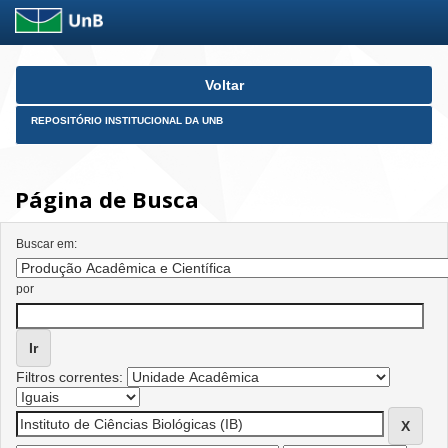
Skip
Voltar
navigation
REPOSITÓRIO INSTITUCIONAL DA UNB
Página de Busca
Buscar em:
por
Filtros correntes: