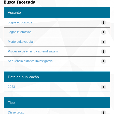
Busca facetada
Assunto
Jogos educativos
1
Jogos interativos
1
Morfologia vegetal
1
Processo de ensino - aprendizagem
1
Sequência didática investigativa
1
Data de publicação
2023
1
Tipo
Dissertação
1