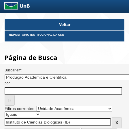
Skip
Voltar
navigation
REPOSITÓRIO INSTITUCIONAL DA UNB
Página de Busca
Buscar em:
por
Filtros correntes: