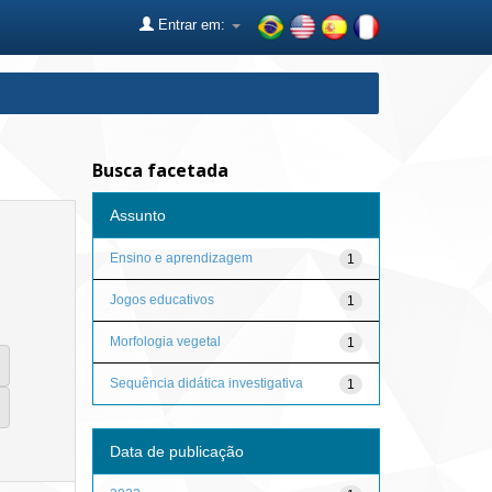
Entrar em:
Busca facetada
Assunto
Ensino e aprendizagem
1
Jogos educativos
1
Morfologia vegetal
1
Sequência didática investigativa
1
Data de publicação