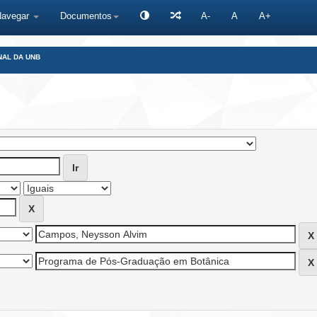
Navegar
Documentos
A-
A
A+
NAL DA UNB