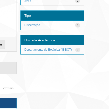
2023
1
Tipo
Dissertação
1
Unidade Acadêmica
Departamento de Botânica (IB BOT)
1
Próximo