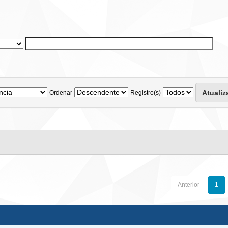
Ordenar
Registro(s)
Anterior
1