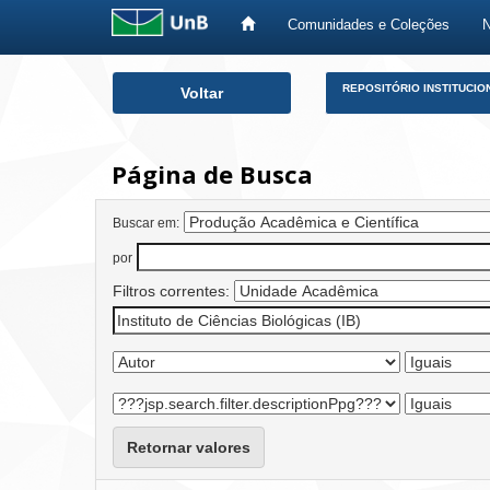
Comunidades e Coleções
Skip
REPOSITÓRIO INSTITUCIO
Voltar
navigation
Página de Busca
Buscar em:
por
Filtros correntes:
Retornar valores