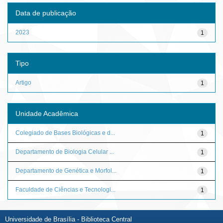
Data de publicação
2023
1
Tipo
Artigo
1
Unidade Acadêmica
Colegiado de Bases Biológicas e d...
1
Departamento de Biologia Celular ...
1
Departamento de Genética e Morfol...
1
Faculdade de Ciências e Tecnologi...
1
Universidade de Brasília - Biblioteca Central