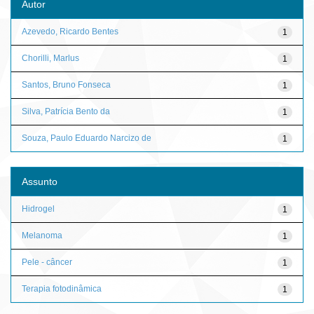
Autor
Azevedo, Ricardo Bentes
1
Chorilli, Marlus
1
Santos, Bruno Fonseca
1
Silva, Patrícia Bento da
1
Souza, Paulo Eduardo Narcizo de
1
Assunto
Hidrogel
1
Melanoma
1
Pele - câncer
1
Terapia fotodinâmica
1