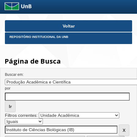
Skip
Voltar
navigation
REPOSITÓRIO INSTITUCIONAL DA UNB
Página de Busca
Buscar em:
por
Filtros correntes: