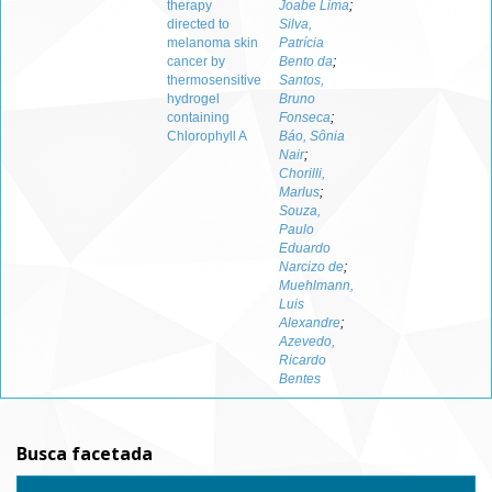
therapy
Joabe Lima
;
directed to
Silva,
melanoma skin
Patrícia
cancer by
Bento da
;
thermosensitive
Santos,
hydrogel
Bruno
containing
Fonseca
;
Chlorophyll A
Báo, Sônia
Nair
;
Chorilli,
Marlus
;
Souza,
Paulo
Eduardo
Narcizo de
;
Muehlmann,
Luis
Alexandre
;
Azevedo,
Ricardo
Bentes
Busca facetada