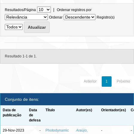
|
Resultados/Página
Ordenar registros por
Ordenar
Registro(s)
Resultado 1-1 de 1.
Anterior
1
Próximo
Conjunto de itens:
Data de
Data
Título
Autor(es)
Orientador(es)
C
publicação
de
defesa
29-Nov-2023
-
Photodynamic
Araújo,
-
-