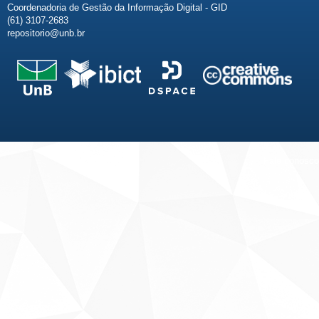
Coordenadoria de Gestão da Informação Digital - GID
(61) 3107-2683
repositorio@unb.br
Fale conosco
Sobre