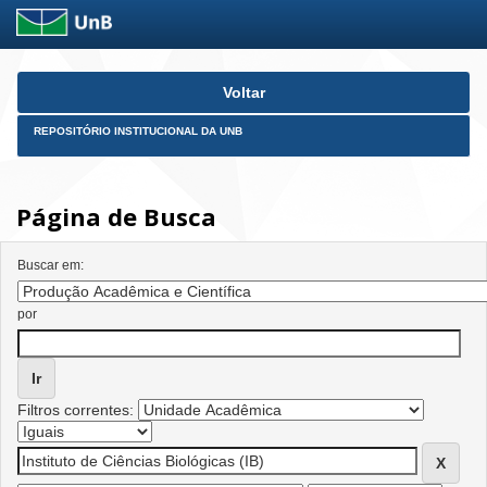
Skip
Voltar
navigation
REPOSITÓRIO INSTITUCIONAL DA UNB
Página de Busca
Buscar em:
por
Filtros correntes: