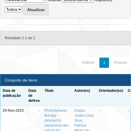
Ordenar
Registro(s)
Resultado 1-1 de 1.
Anterior
1
Próximo
Conjunto de itens:
Data de
Data
Título
Autor(es)
Orientador(es)
C
publicação
de
defesa
29-Nov-2023
-
Photodynamic
Araújo,
-
-
therapy
Joabe Lima
;
directed to
Silva,
melanoma skin
Patrícia
cancer by
Bento da
;