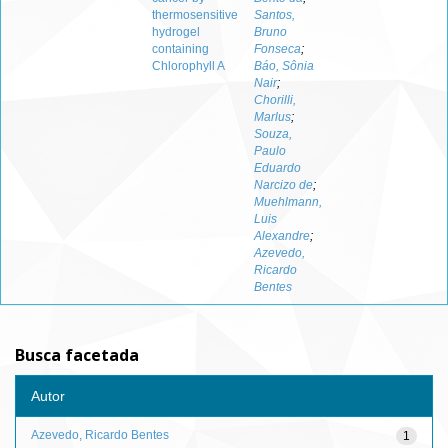
thermosensitive
Santos,
hydrogel
Bruno
containing
Fonseca
;
Chlorophyll A
Báo, Sônia
Nair
;
Chorilli,
Marlus
;
Souza,
Paulo
Eduardo
Narcizo de
;
Muehlmann,
Luis
Alexandre
;
Azevedo,
Ricardo
Bentes
Busca facetada
Autor
Azevedo, Ricardo Bentes
1