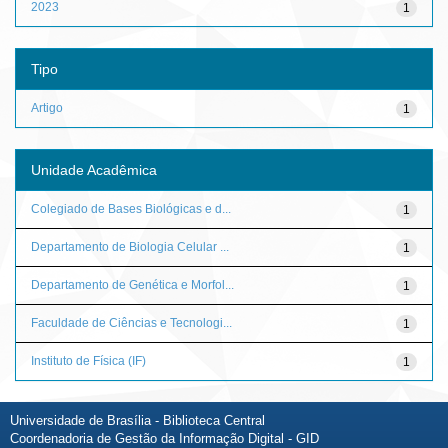
2023
1
Tipo
Artigo
1
Unidade Acadêmica
Colegiado de Bases Biológicas e d...
1
Departamento de Biologia Celular ...
1
Departamento de Genética e Morfol...
1
Faculdade de Ciências e Tecnologi...
1
Instituto de Física (IF)
1
Universidade de Brasília - Biblioteca Central
Coordenadoria de Gestão da Informação Digital - GID