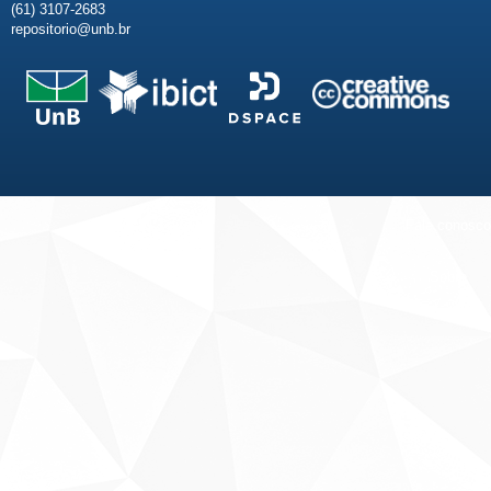
(61) 3107-2683
repositorio@unb.br
Fale conosco
Sobre