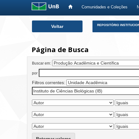
Comunidades e Coleções
Skip
REPOSITÓRIO INSTITUCIO
Voltar
navigation
Página de Busca
Buscar em:
por
Filtros correntes:
Retornar valores