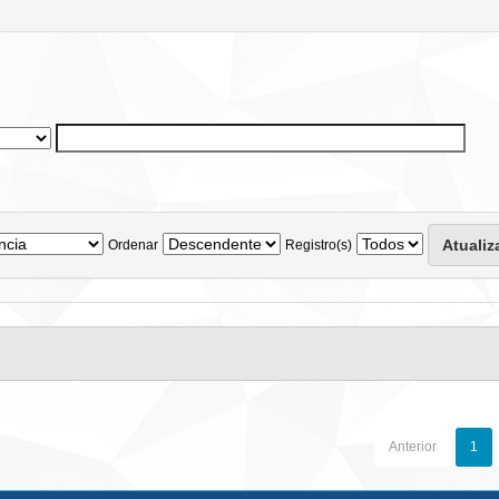
Ordenar
Registro(s)
Anterior
1