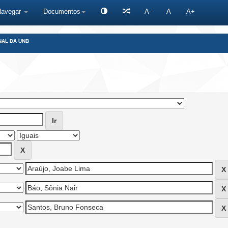
Navegar
Documentos
A-
A
A+
NAL DA UNB