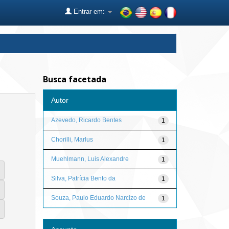
Entrar em:
Busca facetada
Autor
Azevedo, Ricardo Bentes
1
Chorilli, Marlus
1
Muehlmann, Luis Alexandre
1
Silva, Patrícia Bento da
1
Souza, Paulo Eduardo Narcizo de
1