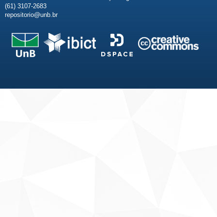
(61) 3107-2683
repositorio@unb.br
Fale conosco
Sobre