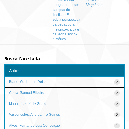
ensino médio
Cristine
integrado em um
Magalhães
campus de
Iinstituto Federal,
sob a perspectiva
da pedagogia
histórico-crítica e
da teoria sócio-
histórica
Busca facetada
Autor
Brand, Guilherme Dotto
2
Costa, Samuel Ribeiro
2
Magalhães, Kelly Grace
2
Vasconcelos, Andreanne Gomes
2
Alves, Fernando Luiz Conceição
1