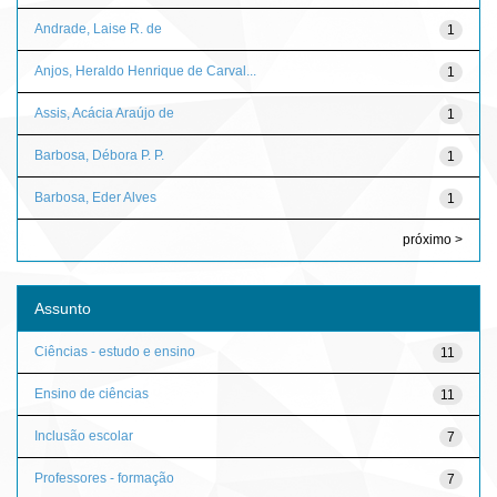
Andrade, Laise R. de
1
Anjos, Heraldo Henrique de Carval...
1
Assis, Acácia Araújo de
1
Barbosa, Débora P. P.
1
Barbosa, Eder Alves
1
próximo >
Assunto
Ciências - estudo e ensino
11
Ensino de ciências
11
Inclusão escolar
7
Professores - formação
7