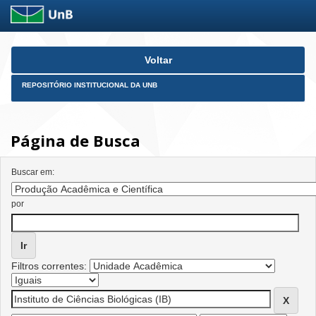
Skip
Voltar
navigation
REPOSITÓRIO INSTITUCIONAL DA UNB
Página de Busca
Buscar em:
por
Filtros correntes: