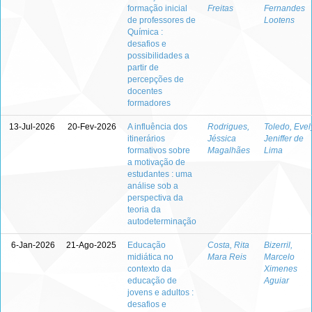
formação inicial
Freitas
Fernandes
de professores de
Lootens
Química :
desafios e
possibilidades a
partir de
percepções de
docentes
formadores
13-Jul-2026
20-Fev-2026
A influência dos
Rodrigues,
Toledo, Evel
itinerários
Jéssica
Jeniffer de
formativos sobre
Magalhães
Lima
a motivação de
estudantes : uma
análise sob a
perspectiva da
teoria da
autodeterminação
6-Jan-2026
21-Ago-2025
Educação
Costa, Rita
Bizerril,
midiática no
Mara Reis
Marcelo
contexto da
Ximenes
educação de
Aguiar
jovens e adultos :
desafios e