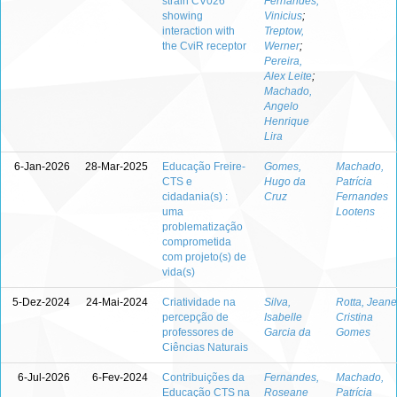
strain CV026
Fernandes,
showing
Vinicius
;
interaction with
Treptow,
the CviR receptor
Werner
;
Pereira,
Alex Leite
;
Machado,
Angelo
Henrique
Lira
6-Jan-2026
28-Mar-2025
Educação Freire-
Gomes,
Machado,
CTS e
Hugo da
Patrícia
cidadania(s) :
Cruz
Fernandes
uma
Lootens
problematização
comprometida
com projeto(s) de
vida(s)
5-Dez-2024
24-Mai-2024
Criatividade na
Silva,
Rotta, Jeane
percepção de
Isabelle
Cristina
professores de
Garcia da
Gomes
Ciências Naturais
6-Jul-2026
6-Fev-2024
Contribuições da
Fernandes,
Machado,
Educação CTS na
Roseane
Patrícia