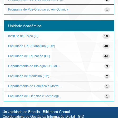
Programa de Pós-Graduação em Química
1
Unidade Acadêmica
Instituto de Física (IF)
50
Faculdade UnB Planaltina (FUP)
48
Faculdade de Educação (FE)
44
Departamento de Biologia Celular ...
3
Faculdade de Medicina (FM)
2
Departamento de Genética e Morfol...
1
Faculdade de Ciências e Tecnologi...
1
Universidade de Brasília - Biblioteca Central
Coordenadoria de Gestão da Informação Digital - GID