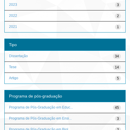
2023
3
2022
2
2021
1
Tipo
Dissertação
34
Tese
14
Artigo
5
Programa de pós-graduação
Programa de Pós-Graduação em Educ...
45
Programa de Pós-Graduação em Ensi...
3
Programa de Pós-Graduação em Biol...
2