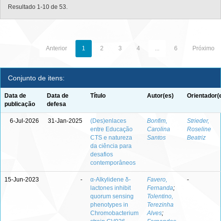
Resultado 1-10 de 53.
Anterior
1
2
3
4
...
6
Próximo
Conjunto de itens:
Data de
Data de
Título
Autor(es)
Orientador(
publicação
defesa
6-Jul-2026
31-Jan-2025
(Des)enlaces
Bonfim,
Strieder,
entre Educação
Carolina
Roseline
CTS e natureza
Santos
Beatriz
da ciência para
desafios
contemporâneos
15-Jun-2023
-
α-Alkylidene δ-
Favero,
-
lactones inhibit
Fernanda
;
quorum sensing
Tolentino,
phenotypes in
Terezinha
Chromobacterium
Alves
;