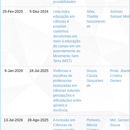
possibilidades
25-Fev-2025
5-Dez-2024
Uma outra
Silva,
Schnorr,
educação em
Thallita
Samuel Mol
ciências é
Nascimento
possível :
da
caminhos
decoloniais em
meio à educação
do campo em um
assentamento do
Movimento Sem
Terra (MST)
6-Jan-2026
18-Jul-2025
Vivências e
Souza,
Rotta, Jeane
escolhas de
Cássia
Cristina
professoras
Gonçalves
Gomes
licenciadas em
de
ciências naturais :
percepções e
articulações entre
gênero e
docência
13-Jul-2026
28-Ago-2025
A inclusão em
Pinheiro,
Mól, Gerson
Ciências no
Mércia
Souza