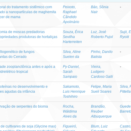
moral do tratamento sistêmico com
Peixoto,
Báo, Sônia
-
sociado a nanopartículas de maghemita
Raphael
Nair
ncer de mama
Cândido
Apolinário
nomia de moscas predadoras
Souza, Érica
Luz, José
Sujii, 
opriedades produtoras de hortaliças
Sevilha
Roberto Pujol
Ryoiti
Harterreiten
filogenético de fungos
Silva, Aline
Pinho, Danilo
-
antas do Cerrado
Suelen da
Batista
ade zooplanctônica antes e após a
Py-Daniel,
Vieira,
-
drelétrico tropical
Sarah
Ludgero
Sampaio
Cardoso Galli
roteínas no desenvolvimento e
Sakamoto,
Felipe, Maria
Silva, 
des agudas da infância
Luis Henrique
Sueli Soares
Pittella
Toshihiro
ervação de serpentes do bioma
Rocha,
Brandão,
Guedes
Wáldima
Reuber
Barret
Alves da
Albuquerque
de cultivares de soja (Glycine max)
Figueiró,
Blum, Luiz
Castro