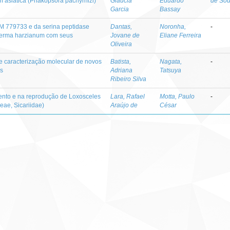
em asiática (Phakopsora pachyrhizi)
Gláucia
Eduardo
de So
Garcia
Bassay
 779733 e da serina peptidase
Dantas,
Noronha,
-
derma harzianum com seus
Jovane de
Eliane Ferreira
Oliveira
e caracterização molecular de novos
Batista,
Nagata,
-
us
Adriana
Tatsuya
Ribeiro Silva
mento e na reprodução de Loxosceles
Lara, Rafael
Motta, Paulo
-
eae, Sicariidae)
Araújo de
César