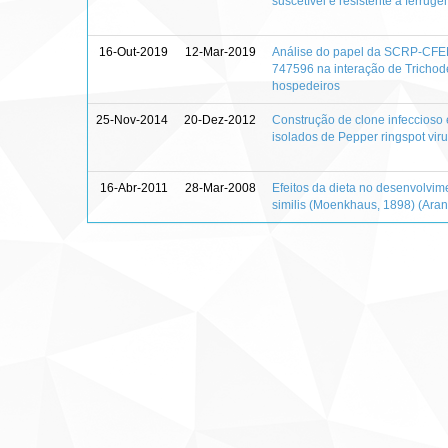
suscetível e resistente à ferrug
16-Out-2019
12-Mar-2019
Análise do papel da SCRP-CFEM
747596 na interação de Tricho
hospedeiros
25-Nov-2014
20-Dez-2012
Construção de clone infeccioso 
isolados de Pepper ringspot vir
16-Abr-2011
28-Mar-2008
Efeitos da dieta no desenvolvi
similis (Moenkhaus, 1898) (Aran