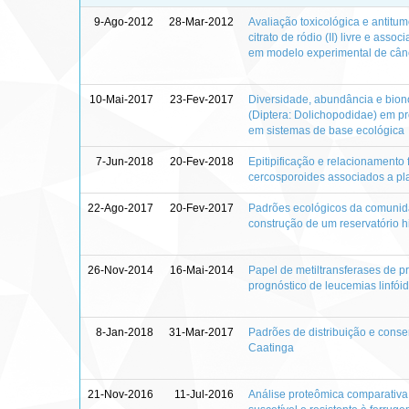
9-Ago-2012
28-Mar-2012
Avaliação toxicológica e antitu
citrato de ródio (II) livre e as
em modelo experimental de câ
10-Mai-2017
23-Fev-2017
Diversidade, abundância e bio
(Diptera: Dolichopodidae) em pr
em sistemas de base ecológica
7-Jun-2018
20-Fev-2018
Epitipificação e relacionamento 
cercosporoides associados a pl
22-Ago-2017
20-Fev-2017
Padrões ecológicos da comunid
construção de um reservatório hi
26-Nov-2014
16-Mai-2014
Papel de metiltransferases de p
prognóstico de leucemias linfói
8-Jan-2018
31-Mar-2017
Padrões de distribuição e cons
Caatinga
21-Nov-2016
11-Jul-2016
Análise proteômica comparativa 