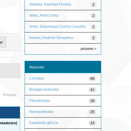
Almeida, Raphael Ferreira
2
Alves, Pedro Diniz
2
Alvim, Elisa Araújo Cunha Carvalho
2
Amaral, Aryanne Gonçalves
2
próximo >
Assunto
Cerrados
89
Biologia molecular
41
Próximo
Fitopatologia
28
Nanopartículas
25
Expressão gênica
24
ntador(es)