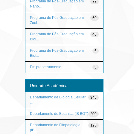
Programa de Pós-Graduação em
77
Nano...
Programa de Pós-Graduação em
50
Zool...
Programa de Pós-Graduação em
46
Biol...
Programa de Pós-Graduação em
6
Biot...
Em processamento
3
Unidade Acadêmica
Departamento de Biologia Celular
345
...
Departamento de Botânica (IB BOT)
200
Departamento de Fitopatologia
125
(IB...