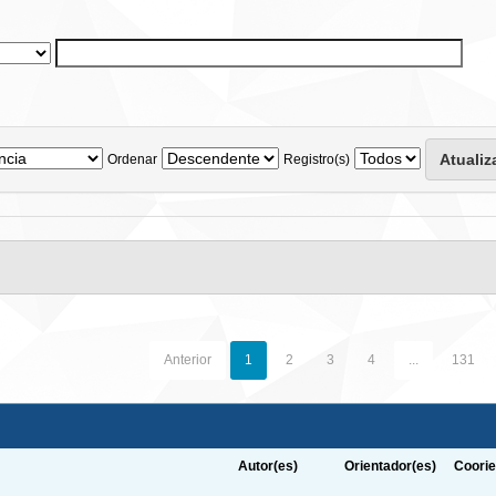
Ordenar
Registro(s)
Anterior
1
2
3
4
...
131
Autor(es)
Orientador(es)
Coorie