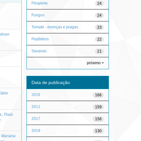
Filogenia
24
Fungos
24
Tomate - doenças e pragas
23
Edison
Peptídeos
22
Savanas
21
próximo >
Data de publicação
Fábio
2016
166
2011
159
, Thaís
2017
156
o
2019
130
, Mariana