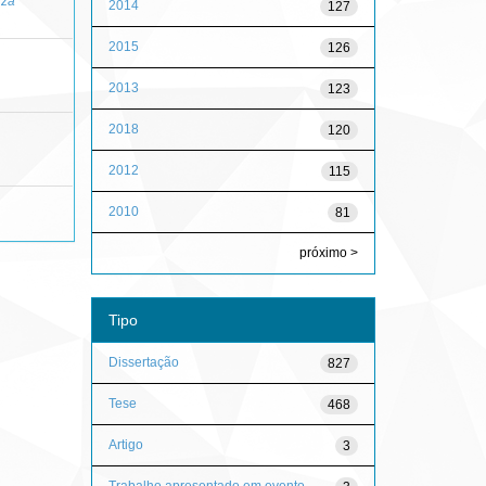
uza
2014
127
2015
126
2013
123
2018
120
2012
115
2010
81
próximo >
Tipo
Dissertação
827
Tese
468
Artigo
3
Trabalho apresentado em evento