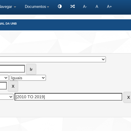
Navegar
Documentos
A-
A
A+
NAL DA UNB