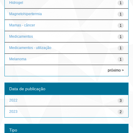
Hidrogel
1
Magnetohipertermia
1
Mamas - câncer
1
Medicamentos
1
Medicamentos - utilização
1
Melanoma
1
próximo >
Data de publicação
2022
3
2023
2
Tipo