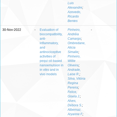
Luis
Alexandre
;
Azevedo,
Ricardo
Bentes
30-Nov-2022
-
Evaluation of
Pinheiro,
-
biocompatibility,
Andréia
anti-
Camargo
;
inflammatory,
Ombredane,
and
Alicia
antinociceptive
Simalie
;
activities of
Pinheiro,
pequi oil-based
Willie
nanoemulsion in
Oliveira
;
in vitro and in
Andrade,
vivo models
Laise R.
;
Silva, Vitória
Regina
Pereira
;
Felice,
Gisela J.
;
Alves,
Débora S.
;
Albernaz,
Aryanne F.
;