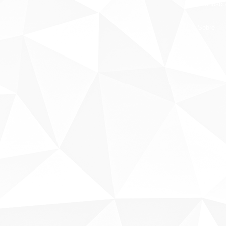
Fale conosco
Sobre