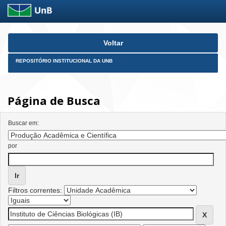
Skip
Voltar
navigation
REPOSITÓRIO INSTITUCIONAL DA UNB
Página de Busca
Buscar em:
por
Filtros correntes: