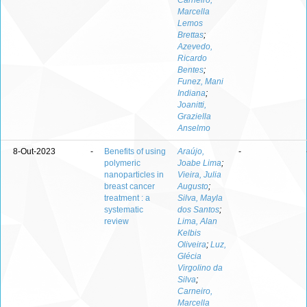
Carneiro,
Marcella
Lemos
Brettas
;
Azevedo,
Ricardo
Bentes
;
Funez, Mani
Indiana
;
Joanitti,
Graziella
Anselmo
8-Out-2023
-
Benefits of using
Araújo,
-
polymeric
Joabe Lima
;
nanoparticles in
Vieira, Julia
breast cancer
Augusto
;
treatment : a
Silva, Mayla
systematic
dos Santos
;
review
Lima, Alan
Kelbis
Oliveira
;
Luz,
Glécia
Virgolino da
Silva
;
Carneiro,
Marcella