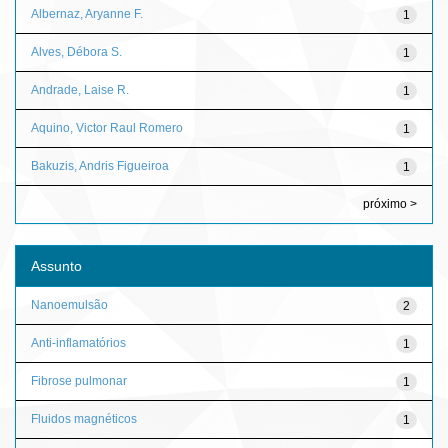
Albernaz, Aryanne F.
1
Alves, Débora S.
1
Andrade, Laise R.
1
Aquino, Victor Raul Romero
1
Bakuzis, Andris Figueiroa
1
próximo >
Assunto
Nanoemulsão
2
Anti-inflamatórios
1
Fibrose pulmonar
1
Fluidos magnéticos
1