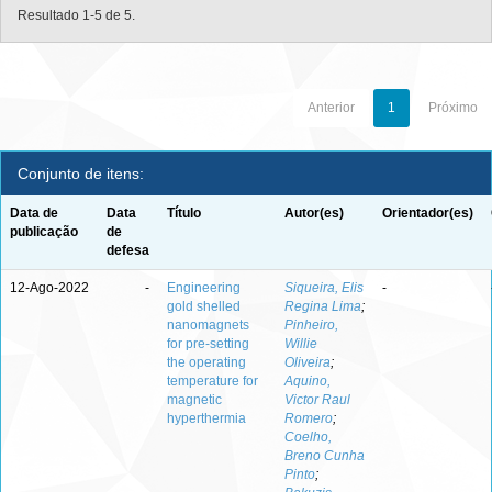
Resultado 1-5 de 5.
Anterior
1
Próximo
Conjunto de itens:
Data de
Data
Título
Autor(es)
Orientador(es)
publicação
de
defesa
12-Ago-2022
-
Engineering
Siqueira, Elis
-
gold shelled
Regina Lima
;
nanomagnets
Pinheiro,
for pre-setting
Willie
the operating
Oliveira
;
temperature for
Aquino,
magnetic
Victor Raul
hyperthermia
Romero
;
Coelho,
Breno Cunha
Pinto
;