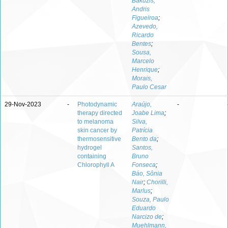
Bakuzis,
Andris
Figueiroa
;
Azevedo,
Ricardo
Bentes
;
Sousa,
Marcelo
Henrique
;
Morais,
Paulo Cesar
29-Nov-2023
-
Photodynamic
Araújo,
-
therapy directed
Joabe Lima
;
to melanoma
Silva,
skin cancer by
Patrícia
thermosensitive
Bento da
;
hydrogel
Santos,
containing
Bruno
Chlorophyll A
Fonseca
;
Báo, Sônia
Nair
;
Chorilli,
Marlus
;
Souza, Paulo
Eduardo
Narcizo de
;
Muehlmann,