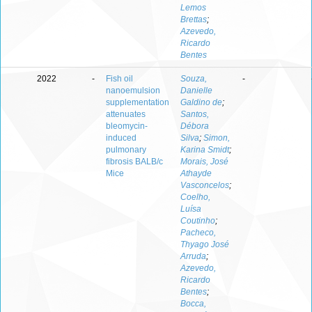
Lemos
Brettas
;
Azevedo,
Ricardo
Bentes
2022
-
Fish oil
Souza,
-
nanoemulsion
Danielle
supplementation
Galdino de
;
attenuates
Santos,
bleomycin-
Débora
induced
Silva
;
Simon,
pulmonary
Karina Smidt
;
fibrosis BALB/c
Morais, José
Mice
Athayde
Vasconcelos
;
Coelho,
Luísa
Coutinho
;
Pacheco,
Thyago José
Arruda
;
Azevedo,
Ricardo
Bentes
;
Bocca,