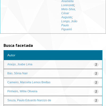
Anamélia
Lorenzetti
;
Melo-Silva,
César
Augusto
;
Longo, João
Paulo
Figueiró
Busca facetada
Autor
Araújo, Joabe Lima
2
Báo, Sônia Nair
2
Carneiro, Marcella Lemos Brettas
2
Pinheiro, Willie Oliveira
2
Souza, Paulo Eduardo Narcizo de
2