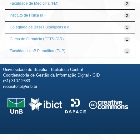
Faculdade de Medicina (FM)
2
Instituto de Física (IF)
2
Colegiado de Bases Biológicas e d...
1
Curso de Farmácia (FCTS-FAR)
1
Faculdade UnB Planaltina (FUP)
1
Universidade de Brasília - Biblioteca Central
Coordenadoria de Gestão da Informação Digital - GID
(61) 3107-2683
repositorio@unb.br