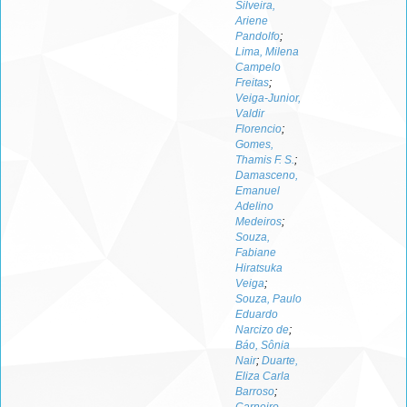
Silveira,
Ariene
Pandolfo
;
Lima, Milena
Campelo
Freitas
;
Veiga-Junior,
Valdir
Florencio
;
Gomes,
Thamis F. S.
;
Damasceno,
Emanuel
Adelino
Medeiros
;
Souza,
Fabiane
Hiratsuka
Veiga
;
Souza, Paulo
Eduardo
Narcizo de
;
Báo, Sônia
Nair
;
Duarte,
Eliza Carla
Barroso
;