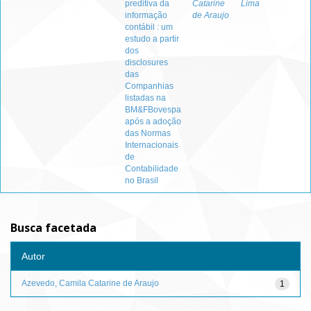
preditiva da
Catarine
Lima
informação
de Araujo
contábil : um
estudo a partir
dos
disclosures
das
Companhias
listadas na
BM&FBovespa
após a adoção
das Normas
Internacionais
de
Contabilidade
no Brasil
Busca facetada
Autor
Azevedo, Camila Catarine de Araujo
1