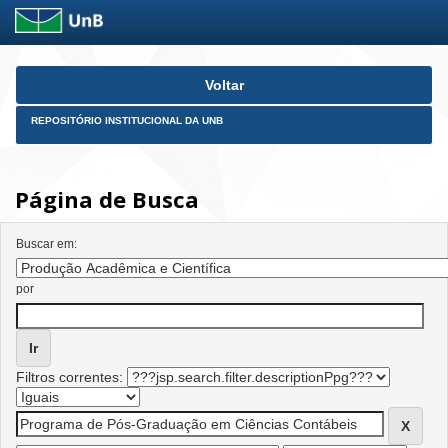
Skip
Voltar
navigation
REPOSITÓRIO INSTITUCIONAL DA UNB
Página de Busca
Buscar em:
por
Filtros correntes: