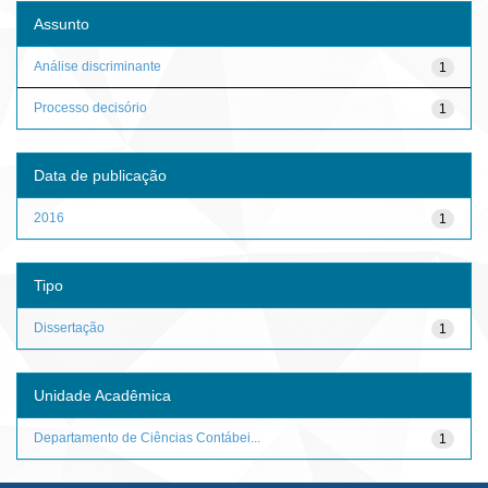
Assunto
Análise discriminante
1
Processo decisório
1
Data de publicação
2016
1
Tipo
Dissertação
1
Unidade Acadêmica
Departamento de Ciências Contábei...
1