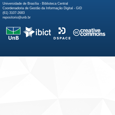
Universidade de Brasília - Biblioteca Central
Coordenadoria de Gestão da Informação Digital - GID
(61) 3107-2683
repositorio@unb.br
Fale conosco
Sobre