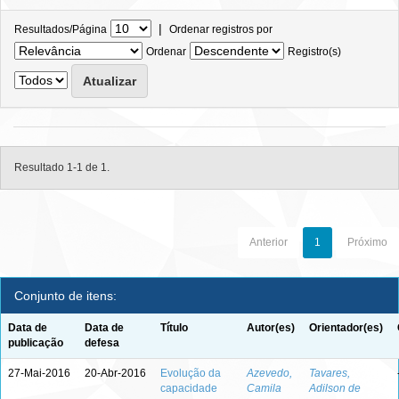
|
Resultados/Página
Ordenar registros por
Ordenar
Registro(s)
Resultado 1-1 de 1.
Anterior
1
Próximo
Conjunto de itens:
Data de
Data de
Título
Autor(es)
Orientador(es)
publicação
defesa
27-Mai-2016
20-Abr-2016
Evolução da
Azevedo,
Tavares,
capacidade
Camila
Adilson de