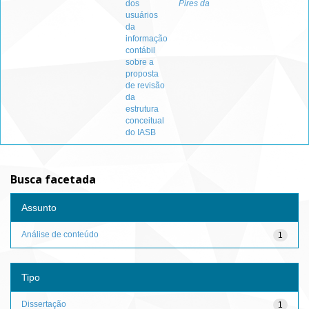
dos
Pires da
usuários
da
informação
contábil
sobre a
proposta
de revisão
da
estrutura
conceitual
do IASB
Busca facetada
Assunto
Análise de conteúdo
1
Tipo
Dissertação
1