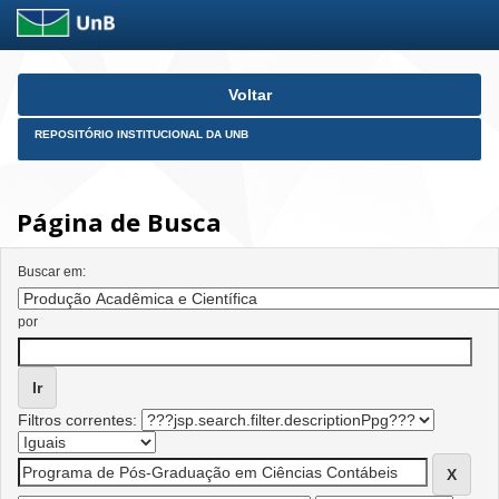
Skip
Voltar
navigation
REPOSITÓRIO INSTITUCIONAL DA UNB
Página de Busca
Buscar em:
por
Filtros correntes: