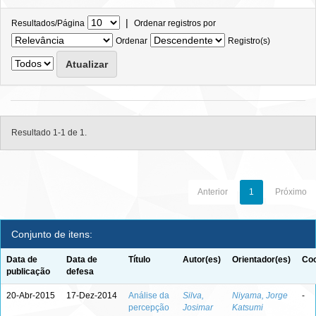
|
Resultados/Página
Ordenar registros por
Ordenar
Registro(s)
Resultado 1-1 de 1.
Anterior
1
Próximo
Conjunto de itens:
Data de
Data de
Título
Autor(es)
Orientador(es)
Coo
publicação
defesa
20-Abr-2015
17-Dez-2014
Análise da
Silva,
Niyama, Jorge
-
percepção
Josimar
Katsumi