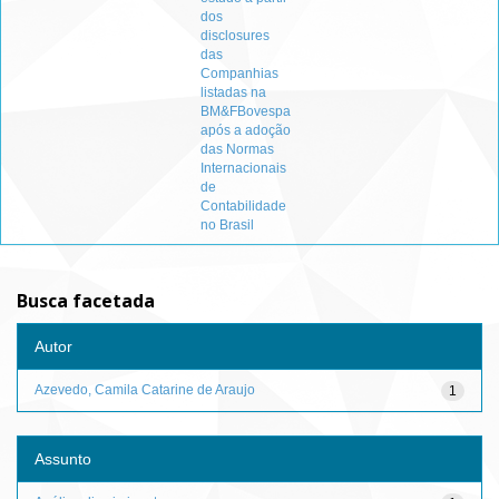
dos
disclosures
das
Companhias
listadas na
BM&FBovespa
após a adoção
das Normas
Internacionais
de
Contabilidade
no Brasil
Busca facetada
Autor
Azevedo, Camila Catarine de Araujo
1
Assunto