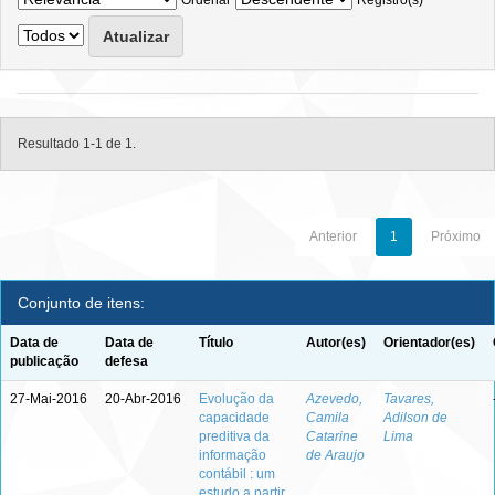
Ordenar
Registro(s)
Resultado 1-1 de 1.
Anterior
1
Próximo
Conjunto de itens:
Data de
Data de
Título
Autor(es)
Orientador(es)
publicação
defesa
27-Mai-2016
20-Abr-2016
Evolução da
Azevedo,
Tavares,
capacidade
Camila
Adilson de
preditiva da
Catarine
Lima
informação
de Araujo
contábil : um
estudo a partir