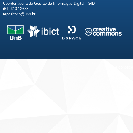
Coordenadoria de Gestão da Informação Digital - GID
(61) 3107-2683
repositorio@unb.br
Fale conosco
Sobre