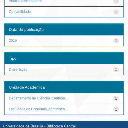
Análise discriminante
1
Contabilidade
1
Data de publicação
2016
1
Tipo
Dissertação
1
Unidade Acadêmica
Departamento de Ciências Contábei...
1
Faculdade de Economia, Administra...
1
Universidade de Brasília - Biblioteca Central