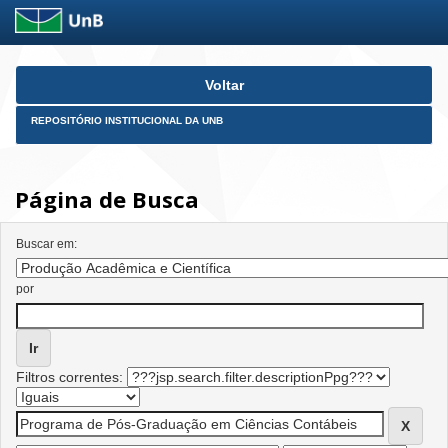
Skip
Voltar
navigation
REPOSITÓRIO INSTITUCIONAL DA UNB
Página de Busca
Buscar em:
por
Filtros correntes: