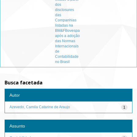
dos
disclosures
das
Companhias
listadas na
BM&FBovespa
após a adoção
das Normas
Internacionais
de
Contabilidade
no Brasil
Busca facetada
Autor
Azevedo, Camila Catarine de Araujo
1
Assunto