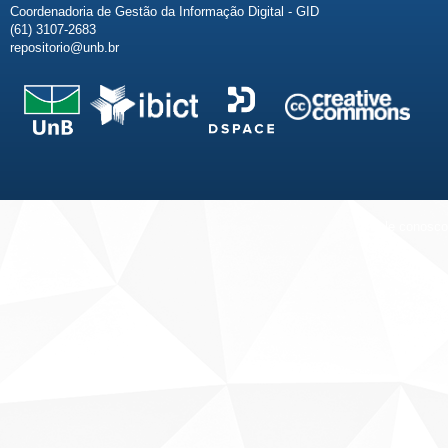
Coordenadoria de Gestão da Informação Digital - GID
(61) 3107-2683
repositorio@unb.br
Fale conosco
Sobre