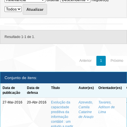
Ordenar
Registro(s)
Resultado 1-1 de 1.
Anterior
1
Próximo
Conjunto de itens:
Data de
Data de
Título
Autor(es)
Orientador(es)
publicação
defesa
27-Mai-2016
20-Abr-2016
Evolução da
Azevedo,
Tavares,
capacidade
Camila
Adilson de
preditiva da
Catarine
Lima
informação
de Araujo
contábil : um
estudo a partir