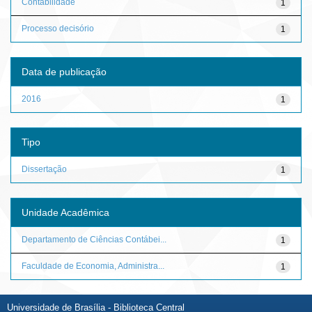
Contabilidade
1
Processo decisório
1
Data de publicação
2016
1
Tipo
Dissertação
1
Unidade Acadêmica
Departamento de Ciências Contábei...
1
Faculdade de Economia, Administra...
1
Universidade de Brasília - Biblioteca Central