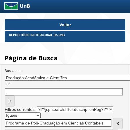
Skip
Voltar
navigation
REPOSITÓRIO INSTITUCIONAL DA UNB
Página de Busca
Buscar em:
por
Filtros correntes: