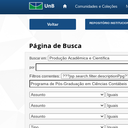
Comunidades e Coleções
Skip
REPOSITÓRIO INSTITUCIO
Voltar
navigation
Página de Busca
Buscar em:
por
Filtros correntes: