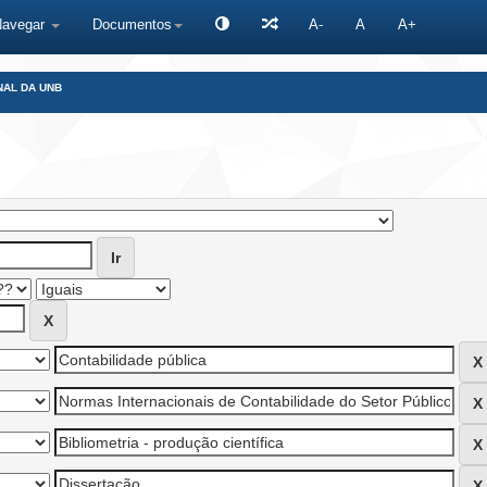
Navegar
Documentos
A-
A
A+
NAL DA UNB