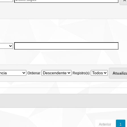
Ordenar
Registro(s)
Anterior
1