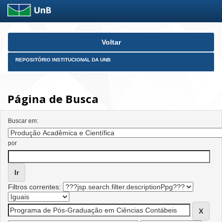
Skip
Voltar
navigation
REPOSITÓRIO INSTITUCIONAL DA UNB
Página de Busca
Buscar em:
por
Filtros correntes: