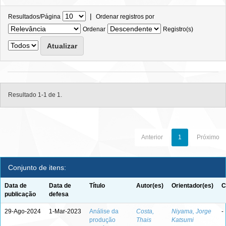
|
Resultados/Página
Ordenar registros por
Ordenar
Registro(s)
Resultado 1-1 de 1.
Anterior
1
Próximo
Conjunto de itens:
Data de
Data de
Título
Autor(es)
Orientador(es)
C
publicação
defesa
29-Ago-2024
1-Mar-2023
Análise da
Costa,
Niyama, Jorge
-
produção
Thais
Katsumi