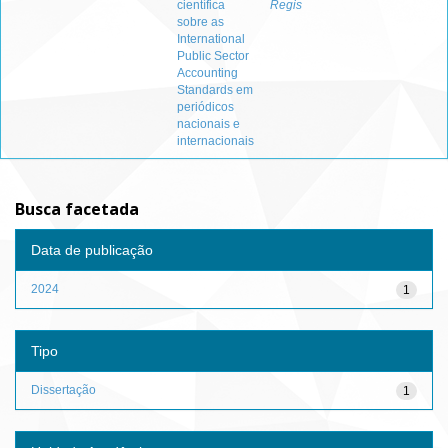
científica
Regis
sobre as
International
Public Sector
Accounting
Standards em
periódicos
nacionais e
internacionais
Busca facetada
Data de publicação
2024
1
Tipo
Dissertação
1