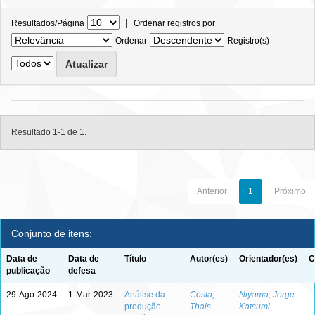
|
Resultados/Página
Ordenar registros por
Ordenar
Registro(s)
Resultado 1-1 de 1.
Anterior
1
Próximo
Conjunto de itens:
Data de
Data de
Título
Autor(es)
Orientador(es)
C
publicação
defesa
29-Ago-2024
1-Mar-2023
Análise da
Costa,
Niyama, Jorge
-
produção
Thais
Katsumi