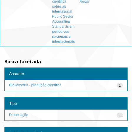
científica
Regis
sobre as
International
Public Sector
Accounting
Standards em
periódicos
nacionais e
internacionais
Busca facetada
Assunto
Bibliometria - produção científica
1
Tipo
Dissertação
1