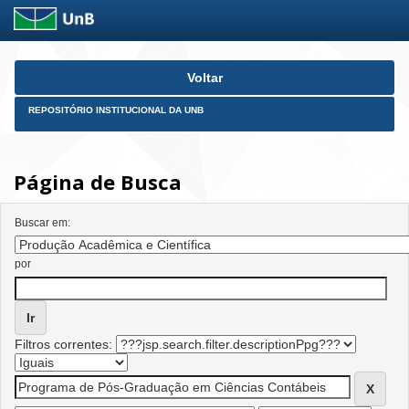
Skip
Voltar
navigation
REPOSITÓRIO INSTITUCIONAL DA UNB
Página de Busca
Buscar em:
por
Filtros correntes: