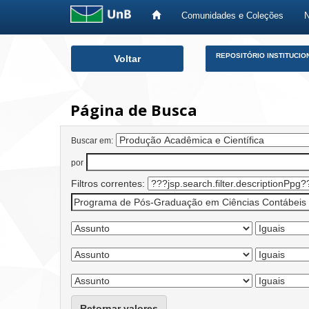
Comunidades e Coleções
Skip
REPOSITÓRIO INSTITUCIO
Voltar
navigation
Página de Busca
Buscar em:
por
Filtros correntes:
Retornar valores