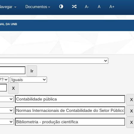
Navegar
Documentos
A-
A
A+
NAL DA UNB