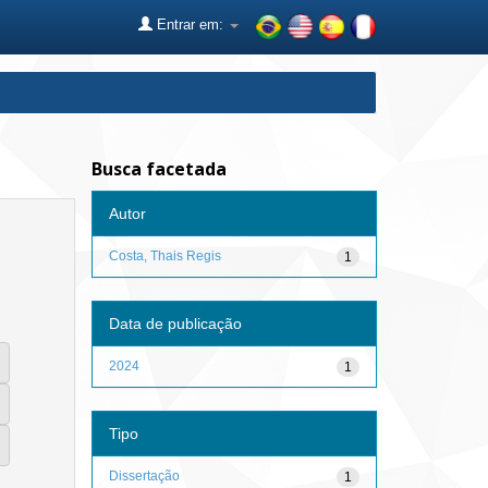
Entrar em:
Busca facetada
Autor
Costa, Thais Regis
1
Data de publicação
2024
1
Tipo
Dissertação
1