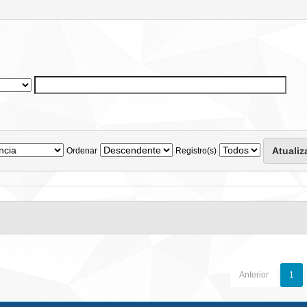
Ordenar
Registro(s)
Anterior
1