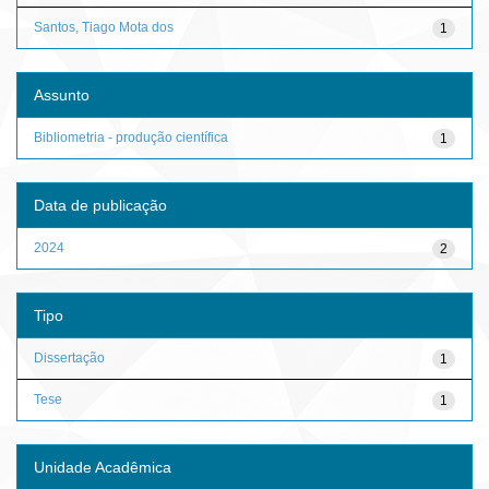
Santos, Tiago Mota dos
1
Assunto
Bibliometria - produção científica
1
Data de publicação
2024
2
Tipo
Dissertação
1
Tese
1
Unidade Acadêmica