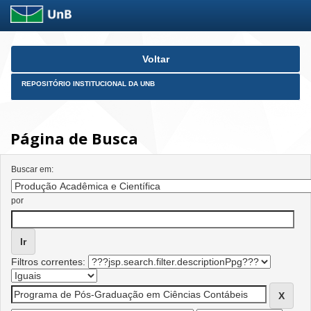
Skip
Voltar
navigation
REPOSITÓRIO INSTITUCIONAL DA UNB
Página de Busca
Buscar em:
por
Filtros correntes: