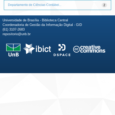
Departamento de Ciências Contábei...
2
Universidade de Brasília - Biblioteca Central
Coordenadoria de Gestão da Informação Digital - GID
(61) 3107-2683
repositorio@unb.br
Fale conosco
Sobre