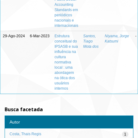
Accounting
Standards em
periódicos
nacionais e
internacionais
29-Ago-2024
6-Mar-2023
Estrutura
Santos,
Niyama, Jorge
-
conceitual do
Tiago
Katsumi
IPSASB e sua
Mota dos
influência na
cultura
normativa
local : uma
abordagem
na ótica dos
usuários
internos
Busca facetada
Autor
Costa, Thais Regis
1