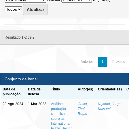
Ordenar
Registro(s)
Resultado 1-2 de 2.
Anterior
1
Próximo
Conjunto de itens:
Data de
Data de
Título
Autor(es)
Orientador(es)
C
publicação
defesa
29-Ago-2024
1-Mar-2023
Análise da
Costa,
Niyama, Jorge
-
produção
Thais
Katsumi
científica
Regis
sobre as
International
Public Sector