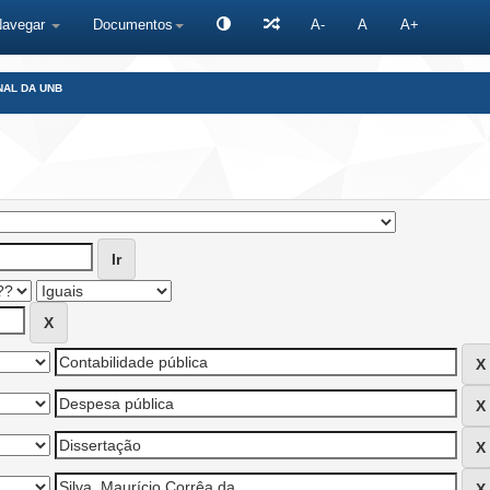
Navegar
Documentos
A-
A
A+
NAL DA UNB