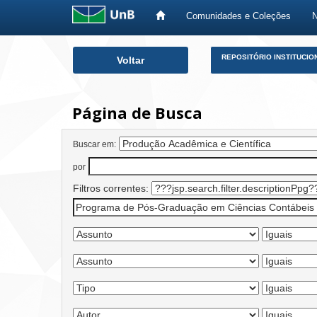
Comunidades e Coleções
Skip
REPOSITÓRIO INSTITUCIO
Voltar
navigation
Página de Busca
Buscar em:
por
Filtros correntes: