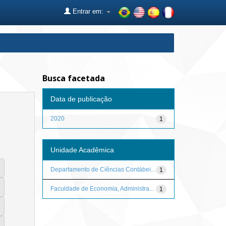
Entrar em:
Busca facetada
Data de publicação
2020
1
Unidade Acadêmica
Departamento de Ciências Contábei...
1
Faculdade de Economia, Administra...
1