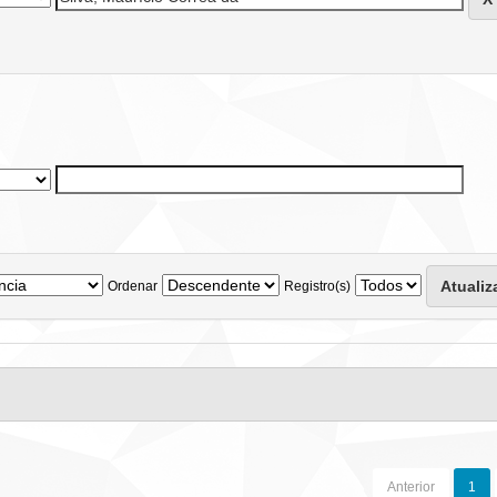
Ordenar
Registro(s)
Anterior
1