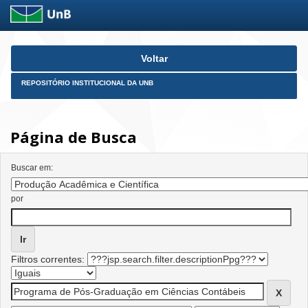
Skip
Voltar
navigation
REPOSITÓRIO INSTITUCIONAL DA UNB
Página de Busca
Buscar em:
por
Filtros correntes: