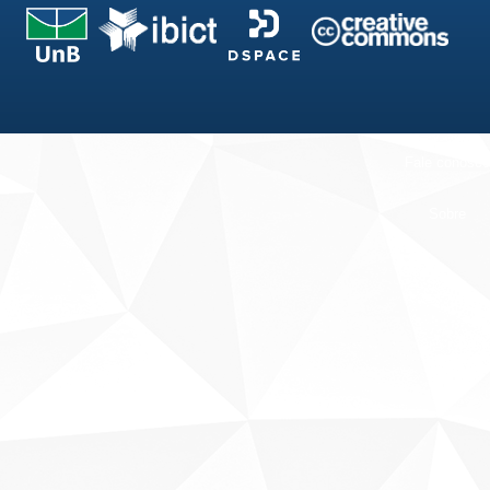
Fale conosco
Sobre