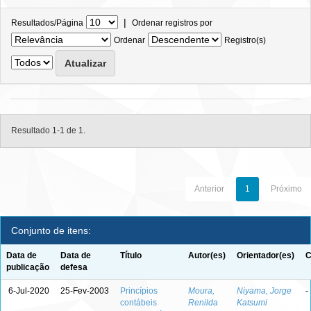
|
Resultados/Página
Ordenar registros por
Ordenar
Registro(s)
Resultado 1-1 de 1.
Anterior
1
Próximo
Conjunto de itens:
Data de
Data de
Título
Autor(es)
Orientador(es)
C
publicação
defesa
6-Jul-2020
25-Fev-2003
Princípios
Moura,
Niyama, Jorge
-
contábeis
Renilda
Katsumi