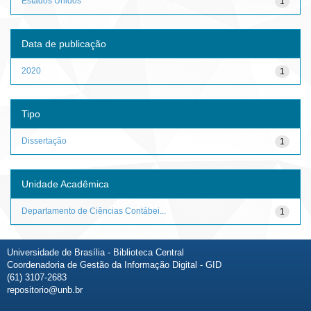
Estados Unidos
1
Data de publicação
2020
1
Tipo
Dissertação
1
Unidade Acadêmica
Departamento de Ciências Contábei...
1
Universidade de Brasília - Biblioteca Central
Coordenadoria de Gestão da Informação Digital - GID
(61) 3107-2683
repositorio@unb.br