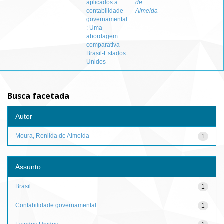
aplicados à
de
contabilidade
Almeida
governamental
: Uma
abordagem
comparativa
Brasil-Estados
Unidos
Busca facetada
Autor
Moura, Renilda de Almeida
1
Assunto
Brasil
1
Contabilidade governamental
1