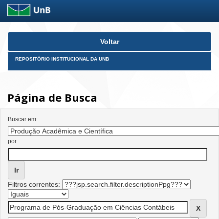
Skip
Voltar
navigation
REPOSITÓRIO INSTITUCIONAL DA UNB
Página de Busca
Buscar em:
por
Filtros correntes: