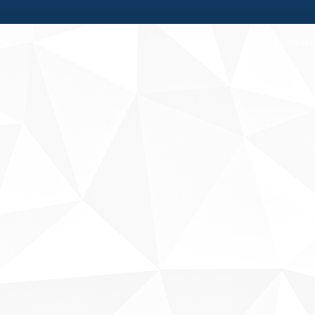
Fale conosco
Sobre