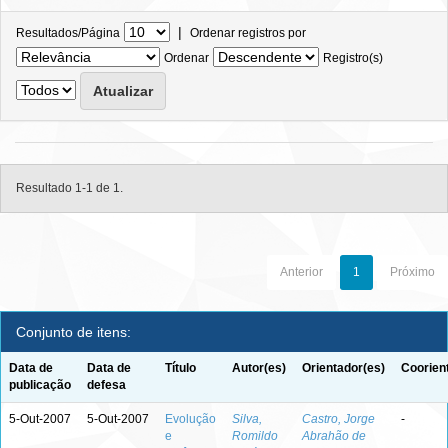
|
Resultados/Página
Ordenar registros por
Ordenar
Registro(s)
Resultado 1-1 de 1.
Anterior
1
Próximo
Conjunto de itens:
Data de
Data de
Título
Autor(es)
Orientador(es)
Coorien
publicação
defesa
5-Out-2007
5-Out-2007
Evolução
Silva,
Castro, Jorge
-
e
Romildo
Abrahão de