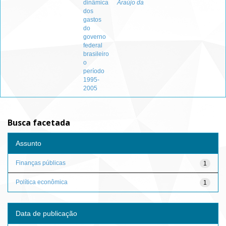
dinâmica
Araújo da
dos
gastos
do
governo
federal
brasileiro
o
período
1995-
2005
Busca facetada
Assunto
Finanças públicas
1
Política econômica
1
Data de publicação