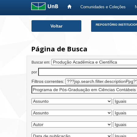
Comunidades e Coleções
Skip
REPOSITÓRIO INSTITUCIO
Voltar
navigation
Página de Busca
Buscar em:
por
Filtros correntes: