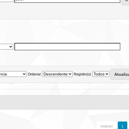
Ordenar
Registro(s)
Anterior
1