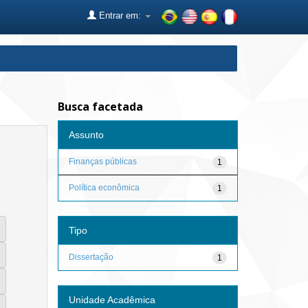
Entrar em:
Busca facetada
Assunto
Finanças públicas
1
Política econômica
1
Tipo
Dissertação
1
Unidade Acadêmica