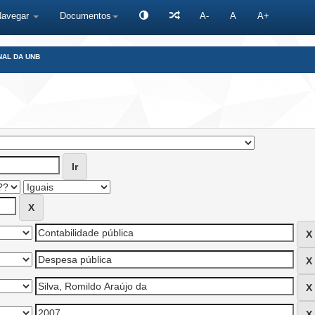
Navegar
Documentos
A-
A
A+
NAL DA UNB