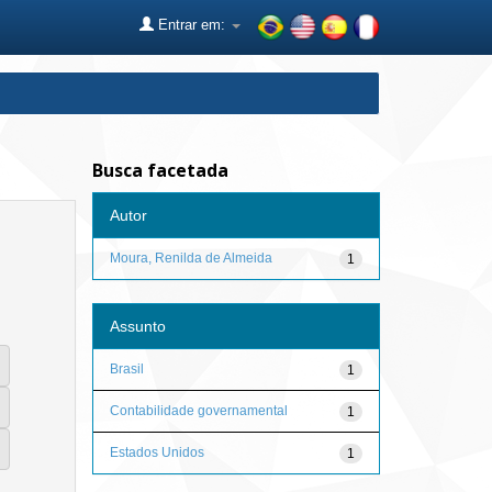
Entrar em:
Busca facetada
Autor
Moura, Renilda de Almeida
1
Assunto
Brasil
1
Contabilidade governamental
1
Estados Unidos
1