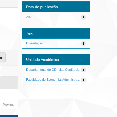
Data de publicação
2020
1
Tipo
Dissertação
1
Unidade Acadêmica
Departamento de Ciências Contábei...
1
Faculdade de Economia, Administra...
1
Próximo