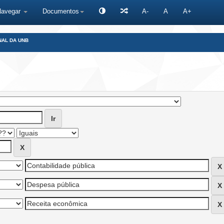
Navegar
Documentos
A-
A
A+
NAL DA UNB