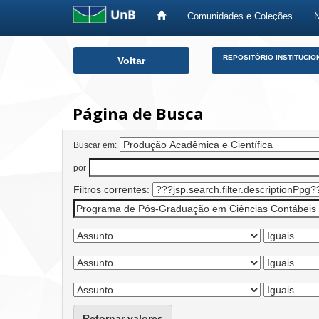
Comunidades e Coleções
Skip
REPOSITÓRIO INSTITUCIO
Voltar
navigation
Página de Busca
Buscar em:
por
Filtros correntes:
Retornar valores